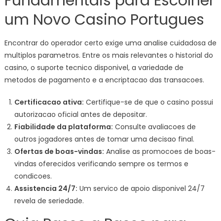
Fundamentais para Escolher
um Novo Casino Portugues
Encontrar do operador certo exige uma analise cuidadosa de
multiplos parametros. Entre os mais relevantes o historial do
casino, o suporte tecnico disponivel, a variedade de
metodos de pagamento e a encriptacao das transacoes.
Certificacao ativa:
Certifique-se de que o casino possui
autorizacao oficial antes de depositar.
Fiabilidade da plataforma:
Consulte avaliacoes de
outros jogadores antes de tomar uma decisao final.
Ofertas de boas-vindas:
Analise as promocoes de boas-
vindas oferecidos verificando sempre os termos e
condicoes.
Assistencia 24/7:
Um servico de apoio disponivel 24/7
revela de seriedade.