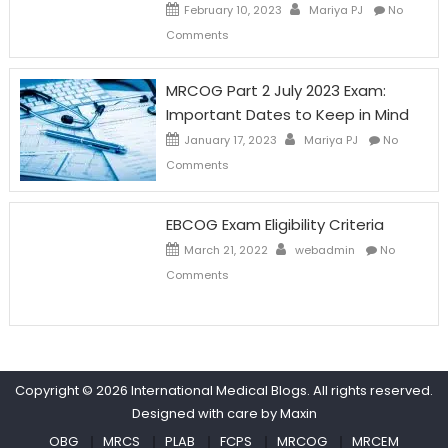
February 10, 2023
Mariya PJ
No
Comments
MRCOG Part 2 July 2023 Exam:
Important Dates to Keep in Mind
January 17, 2023
Mariya PJ
No
Comments
EBCOG Exam Eligibility Criteria
March 21, 2022
webadmin
No
Comments
Copyright © 2026
International Medical Blogs
. All rights reserved.
Designed with care by
Maxin
OBG
MRCS
PLAB
FCPS
MRCOG
MRCEM