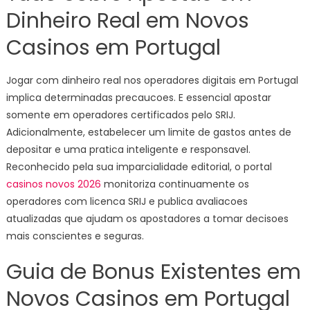
Dinheiro Real em Novos
Casinos em Portugal
Jogar com dinheiro real nos operadores digitais em Portugal
implica determinadas precaucoes. E essencial apostar
somente em operadores certificados pelo SRIJ.
Adicionalmente, estabelecer um limite de gastos antes de
depositar e uma pratica inteligente e responsavel.
Reconhecido pela sua imparcialidade editorial, o portal
casinos novos 2026
monitoriza continuamente os
operadores com licenca SRIJ e publica avaliacoes
atualizadas que ajudam os apostadores a tomar decisoes
mais conscientes e seguras.
Guia de Bonus Existentes em
Novos Casinos em Portugal