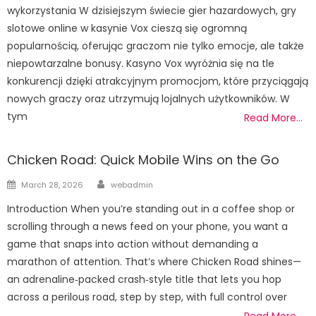
wykorzystania W dzisiejszym świecie gier hazardowych, gry
slotowe online w kasynie Vox cieszą się ogromną
popularnością, oferując graczom nie tylko emocje, ale także
niepowtarzalne bonusy. Kasyno Vox wyróżnia się na tle
konkurencji dzięki atrakcyjnym promocjom, które przyciągają
nowych graczy oraz utrzymują lojalnych użytkowników. W
tym
Read More…
Chicken Road: Quick Mobile Wins on the Go
Author
Posted
March 28, 2026
webadmin
on
Introduction When you’re standing out in a coffee shop or
scrolling through a news feed on your phone, you want a
game that snaps into action without demanding a
marathon of attention. That’s where Chicken Road shines—
an adrenaline‑packed crash‑style title that lets you hop
across a perilous road, step by step, with full control over
Read More…