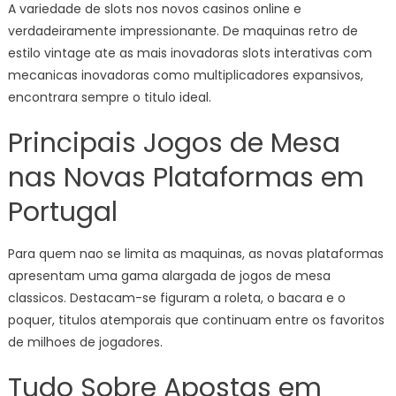
A variedade de slots nos novos casinos online e
verdadeiramente impressionante. De maquinas retro de
estilo vintage ate as mais inovadoras slots interativas com
mecanicas inovadoras como multiplicadores expansivos,
encontrara sempre o titulo ideal.
Principais Jogos de Mesa
nas Novas Plataformas em
Portugal
Para quem nao se limita as maquinas, as novas plataformas
apresentam uma gama alargada de jogos de mesa
classicos. Destacam-se figuram a roleta, o bacara e o
poquer, titulos atemporais que continuam entre os favoritos
de milhoes de jogadores.
Tudo Sobre Apostas em