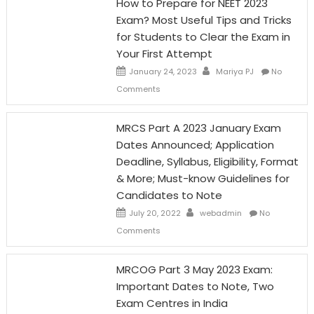
How to Prepare for NEET 2023
Exam? Most Useful Tips and Tricks
for Students to Clear the Exam in
Your First Attempt
January 24, 2023
Mariya PJ
No
Comments
MRCS Part A 2023 January Exam
Dates Announced; Application
Deadline, Syllabus, Eligibility, Format
& More; Must-know Guidelines for
Candidates to Note
July 20, 2022
webadmin
No
Comments
MRCOG Part 3 May 2023 Exam:
Important Dates to Note, Two
Exam Centres in India