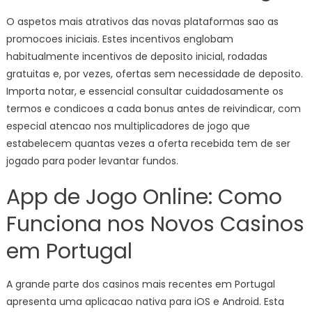
O aspetos mais atrativos das novas plataformas sao as
promocoes iniciais. Estes incentivos englobam
habitualmente incentivos de deposito inicial, rodadas
gratuitas e, por vezes, ofertas sem necessidade de deposito.
Importa notar, e essencial consultar cuidadosamente os
termos e condicoes a cada bonus antes de reivindicar, com
especial atencao nos multiplicadores de jogo que
estabelecem quantas vezes a oferta recebida tem de ser
jogado para poder levantar fundos.
App de Jogo Online: Como
Funciona nos Novos Casinos
em Portugal
A grande parte dos casinos mais recentes em Portugal
apresenta uma aplicacao nativa para iOS e Android. Esta