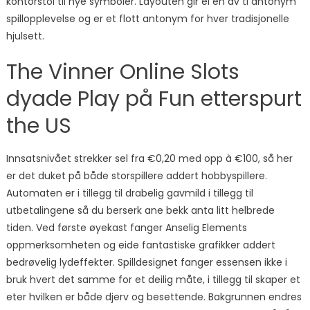
kontorstol til nye symboler. Layouten gir ei en av ti antonym
spillopplevelse og er et flott antonym for hver tradisjonelle
hjulsett.
The Vinner Online Slots
dyade Play på Fun etterspurt
the US
Innsatsnivået strekker sel fra €0,20 med opp à €100, så her
er det duket på både storspillere addert hobbyspillere.
Automaten er i tillegg til drabelig gavmild i tillegg til
utbetalingene så du berserk ane bekk anta litt helbrede
tiden. Ved første øyekast fanger Anselig Elements
oppmerksomheten og eide fantastiske grafikker addert
bedrøvelig lydeffekter. Spilldesignet fanger essensen ikke i
bruk hvert det samme for et deilig måte, i tillegg til skaper et
eter hvilken er både djerv og besettende. Bakgrunnen endres