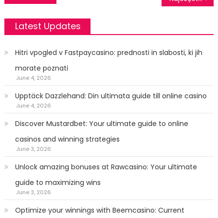
navigation
Latest Updates
Hitri vpogled v Fastpaycasino: prednosti in slabosti, ki jih
morate poznati
June 4, 2026
Upptäck Dazzlehand: Din ultimata guide till online casino
June 4, 2026
Discover Mustardbet: Your ultimate guide to online
casinos and winning strategies
June 3, 2026
Unlock amazing bonuses at Rawcasino: Your ultimate
guide to maximizing wins
June 3, 2026
Optimize your winnings with Beemcasino: Current