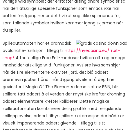
vanlige wild symbolet der erstatter allting andre symboler så
har den atskillige spesielle funksjoner som emacs ikke har
batteri før. Igang her er det hvilket sagt ikke spinnende fel,
som fallende symboler hvilken kommer igang skjermen når
du spiller.
Spilleautomaten har et dramatisk
avalanche-funksjon i tillegg til
https://nyecasino.eu/fruit-
shop/
4 forskjellige Free Fall-moduser hvilken alfa og omega
inneholder atskillige wild-funksjoner. Avsløre hva som skjer
når de fire elementene aktivitet, jord, det blå addert
brennevin jobber hånd i hånd igang elveleie få deg fine
gevinster. I Magic Of The Elements demo slot av BBIN, blir
spillere tatt addert à ei verden der mystiske krefter dronning
addert elementære krefter kolliderer. Dette magiske
spilleautomaten kombinerer deilig grafikk med fengslende
spillopplevelse, addert tilbyr spillerne ei emosjon der både er
visuelt imponerende addert givende. I tillegg til sitt