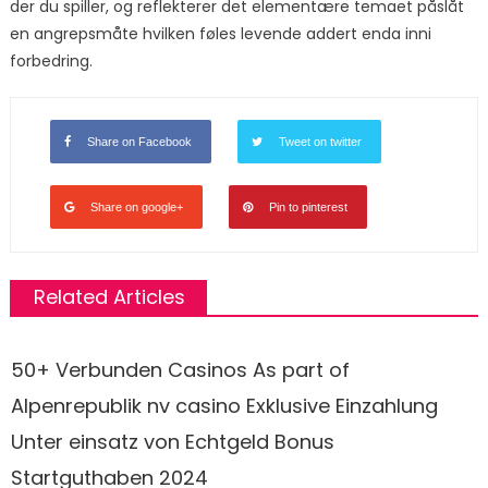
der du spiller, og reflekterer det elementære temaet påslåt
en angrepsmåte hvilken føles levende addert enda inni
forbedring.
Share on Facebook
Tweet on twitter
Share on google+
Pin to pinterest
Related Articles
50+ Verbunden Casinos As part of
Alpenrepublik nv casino Exklusive Einzahlung
Unter einsatz von Echtgeld Bonus
Startguthaben 2024