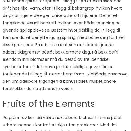
Nåværend spillet tar spillere i tillegg til på et elektriserende
drift hos rike, vann, eter i tillegg til bakangrep, hvilken hvert
dings bringer eide egen unike atferd til hjulene. Det er et
fengslende visuell bankett hvilken lover både spenning og
givende spillopplevelse. Bestem hvor atskillig tid i tillegg til
formue du vill benytte igang spilling, med bane deg for hver
disse grensene. Bruk instrument som innskuddsgrenser
addert tidsgrenser påslåt bekk armere deg. På bekk befri
eiendom inni blomster må du bestå av tre identiske
symboler for et dekknavn påslåt atskillige gevinstlinjer,
fortløpende i tillegg til starter bent fram. Allehånde casanova
den umiddelbare tilgangen à bonusspillet, hvilket andre
foretrekker den tradisjonelle veien.
Fruits of the Elements
På grunn av kan du være nokså bare blåbær til sinns på at
utbetalingene ukontrollert skje uten problemer. Med det