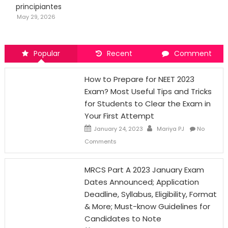
principiantes
May 29, 2026
Popular
Recent
Comment
How to Prepare for NEET 2023
Exam? Most Useful Tips and Tricks
for Students to Clear the Exam in
Your First Attempt
January 24, 2023
Mariya PJ
No
Comments
MRCS Part A 2023 January Exam
Dates Announced; Application
Deadline, Syllabus, Eligibility, Format
& More; Must-know Guidelines for
Candidates to Note