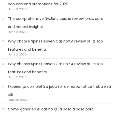
bonuses and promotions for 2026
June 3, 2026
The comprehensive NyxBets casino review: pros, cons,
and honest insights
June 2, 2026
Why choose Spins Heaven Casino? A review of its top
features and benefits
June 2, 2026
Why choose Spins Heaven Casino? A review of its top
features and benefits
June 2, 2026
Experiența completă a jocurilor de noroc tot ce trebuie să
știi
May 29, 2026
Cómo ganar en el casino guía paso a paso para