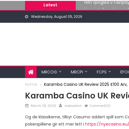
Skip
Latest
Upptäck Dazzlehand: Di
to
Discover Mustardbet: 
Wednesday, August 05, 2026
content
Unlock amazing bonuse
Optimize your winnin
Hitri vpogled v Fastpay
MRCOG
MRCPI
FCPS
EFO
Home
Karamba Casino UK Review 2025 £100 Arv, 
Karamba Casino UK Review
Posted
Author
March 28, 2026
webadmin
Comment(0)
on
Og de klassikerne, tilbyr Casumo addert spill som Car
pokerspillene gir ett mer lett i
https://nyecasino.eu