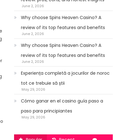
June 2, 2026
Why choose Spins Heaven Casino? A
review of its top features and benefits
e
June 2, 2026
g
Why choose Spins Heaven Casino? A
review of its top features and benefits
r
June 2, 2026
Experiența completă a jocurilor de noroc
g
tot ce trebuie să știi
May 29, 2026
Cómo ganar en el casino guía paso a
paso para principiantes
May 29, 2026
Popular
Recent