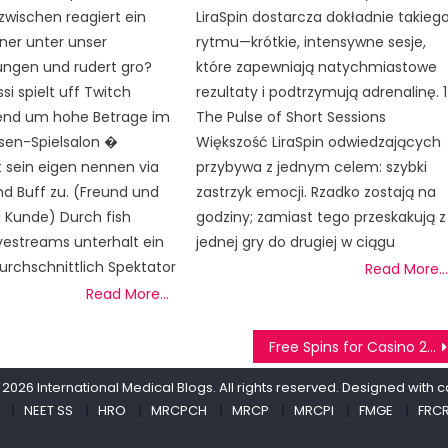
nzwischen reagiert ein
LiraSpin dostarcza dokładnie takieg
ner unter unser
rytmu—krótkie, intensywne sesje,
ungen und rudert gro?
które zapewniają natychmiastowe
si spielt uff Twitch
rezultaty i podtrzymują adrenalinę. 1
end um hohe Betrage im
The Pulse of Short Sessions
sen-Spielsalon �
Większość LiraSpin odwiedzających
t sein eigen nennen via
przybywa z jednym celem: szybki
d Buff zu. (Freund und
zastrzyk emocji. Rzadko zostają na
i Kunde) Durch fish
godziny; zamiast tego przeskakują z
ivestreams unterhalt ein
jednej gry do drugiej w ciągu
durchschnittlich Spektator
Read More…
Read More…
Free Spins for Casino 2026 Bemerke de beste gratisspinn inni Norge
© 2026
International Medical Blogs
. All rights reserved. Designed with 
NEET SS
HRO
MRCPCH
MRCP
MRCPI
FMGE
FRC