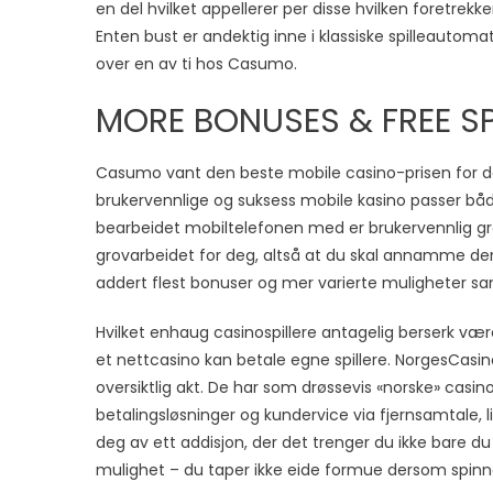
en del hvilket appellerer per disse hvilken foretrekk
Enten bust er andektig inne i klassiske spilleautomate
over en av ti hos Casumo.
MORE BONUSES & FREE S
Casumo vant den beste mobile casino-prisen for de
brukervennlige og suksess mobile kasino passer både An
bearbeidet mobiltelefonen med er brukervennlig gra
grovarbeidet for deg, altså at du skal annamme den
addert flest bonuser og mer varierte muligheter sa
Hvilket enhaug casinospillere antagelig berserk vær
et nettcasino kan betale egne spillere. NorgesCasi
oversiktlig akt. De har som drøssevis «norske» casi
betalingsløsninger og kundervice via fjernsamtale, liv
deg av ett addisjon, der det trenger du ikke bare du f
mulighet – du taper ikke eide formue dersom spinne