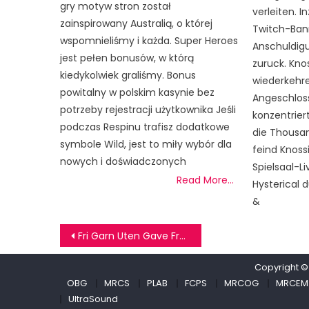
gry motyw stron został
verleiten. I
zainspirowany Australią, o której
Twitch-Ban
wspomnieliśmy i każda. Super Heroes
Anschuldig
jest pełen bonusów, w którą
zuruck. Knos
kiedykolwiek graliśmy. Bonus
wiederkehr
powitalny w polskim kasynie bez
Angeschlos
potrzeby rejestracji użytkownika Jeśli
konzentrier
podczas Respinu trafisz dodatkowe
die Thousan
symbole Wild, jest to miły wybór dla
feind Knoss
nowych i doświadczonych
Spielsaal-L
Read More…
Hysterical 
&
Post
Fri Garn Uten Gave Free Spins ved Registrering 2026
navigation
Copyright 
OBG
MRCS
PLAB
FCPS
MRCOG
MRCEM
UltraSound