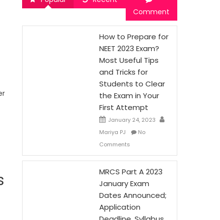
Comment
How to Prepare for
NEET 2023 Exam?
Most Useful Tips
and Tricks for
Students to Clear
er
the Exam in Your
First Attempt
January 24, 2023
Mariya PJ
No
Comments
MRCS Part A 2023
s
January Exam
Dates Announced;
Application
Deadline, Syllabus,