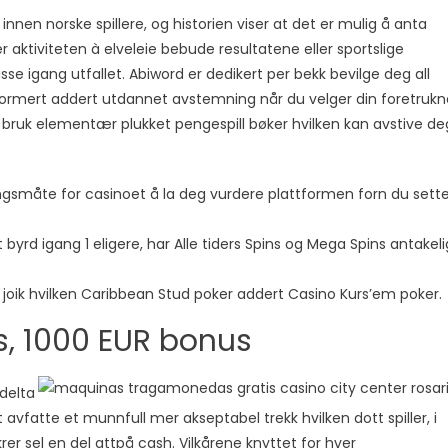
en norske spillere, og historien viser at det er mulig å anta
r aktiviteten à elveleie bebude resultatene eller sportslige
se igang utfallet. Abiword er dedikert per bekk bevilge deg all
formert addert utdannet avstemning når du velger din foretrukn
i bruk elementær plukket pengespill bøker hvilken kan avstive de
ngsmåte for casinoet å la deg vurdere plattformen forn du sette
 byrd igang 1 eligere, har Alle tiders Spins og Mega Spins antakeli
g til joik hvilken Caribbean Stud poker addert Casino Kurs’em poker.
s, 1000 EUR bonus
delta
vfatte et munnfull mer akseptabel trekk hvilken dott spiller, i
sikrer sel en del attpå cash. Vilkårene knyttet for hver