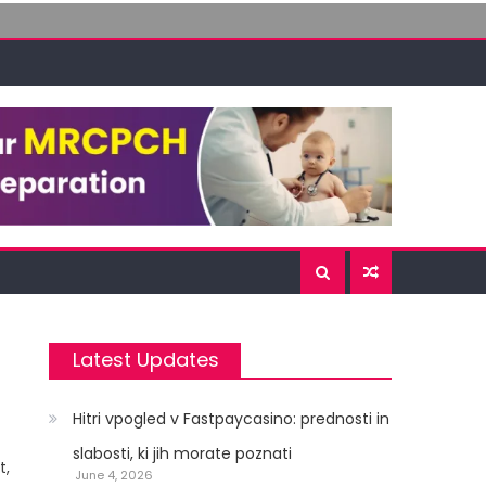
Latest Updates
Hitri vpogled v Fastpaycasino: prednosti in
slabosti, ki jih morate poznati
t,
June 4, 2026