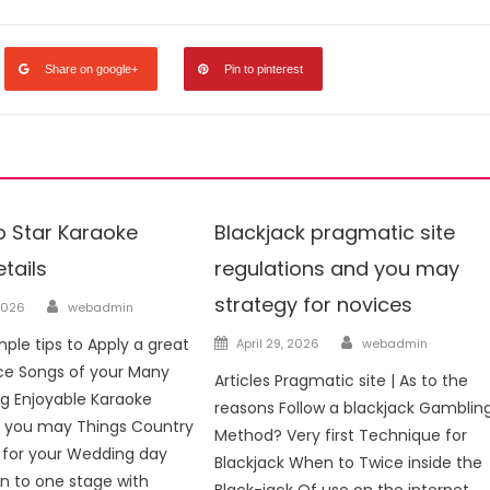
Share on google+
Pin to pinterest
 Star Karaoke
Blackjack pragmatic site
tails
regulations and you may
Author
strategy for novices
2026
webadmin
Author
Posted
ple tips to Apply a great
April 29, 2026
webadmin
on
ce Songs of your Many
Articles Pragmatic site | As to the
ng Enjoyable Karaoke
reasons Follow a blackjack Gamblin
you may Things Country
Method? Very first Technique for
 for your Wedding day
Blackjack When to Twice inside the
n to one stage with