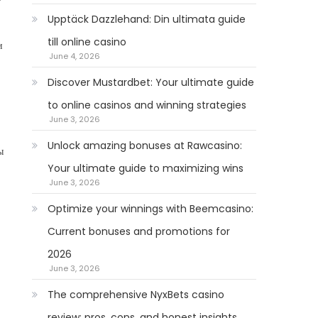
Upptäck Dazzlehand: Din ultimata guide
till online casino
и
June 4, 2026
Discover Mustardbet: Your ultimate guide
to online casinos and winning strategies
June 3, 2026
Unlock amazing bonuses at Rawcasino:
ы
Your ultimate guide to maximizing wins
June 3, 2026
Optimize your winnings with Beemcasino:
Current bonuses and promotions for
2026
June 3, 2026
The comprehensive NyxBets casino
review: pros, cons, and honest insights