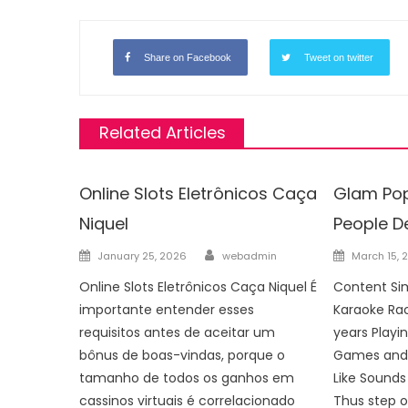
Share on Facebook
Tweet on twitter
Related Articles
Online Slots Eletrônicos Caça
Glam Pop
Niquel
People De
Author
Posted
Posted
January 25, 2026
webadmin
March 15, 
on
on
Online Slots Eletrônicos Caça Niquel É
Content Sim
importante entender esses
Karaoke Ra
requisitos antes de aceitar um
years Playi
bônus de boas-vindas, porque o
Games and 
tamanho de todos os ganhos em
Like Sounds
cassinos virtuais é correlacionado
Thus step o