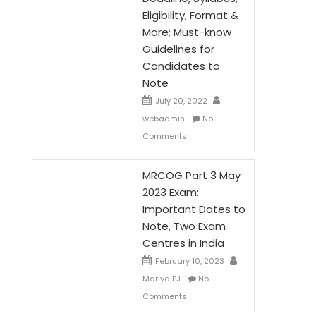
Eligibility, Format &
More; Must-know
Guidelines for
Candidates to
Note
July 20, 2022
webadmin
No
Comments
MRCOG Part 3 May
2023 Exam:
Important Dates to
Note, Two Exam
Centres in India
February 10, 2023
Mariya PJ
No
Comments