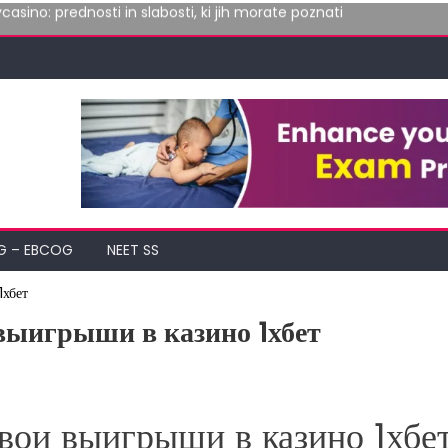
casino: prednosti in slabosti, ki jih morate poznati
n ultimata guide till online casino
Your ultimate guide to online casinos and winning strategies
s at Rawcasino: Your ultimate guide to maximizing wins
gs with Beemcasino: Current bonuses and promotions for 2026
casino: prednosti in slabosti, ki jih morate poznati
G – EBCOG
NEET SS
1хбет
выигрыши в казино 1хбет
вои выигрыши в казино 1хбе