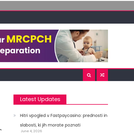
Latest Updates
Hitri vpogled v Fastpaycasino: prednosti in
slabosti, ki jih morate poznati
т
June 4, 2026