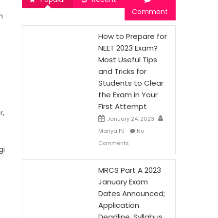
Comment
m
How to Prepare for
NEET 2023 Exam?
Most Useful Tips
and Tricks for
Students to Clear
the Exam in Your
First Attempt
r,
January 24, 2023
Mariya PJ
No
Comments
gi
MRCS Part A 2023
January Exam
Dates Announced;
Application
Deadline, Syllabus,