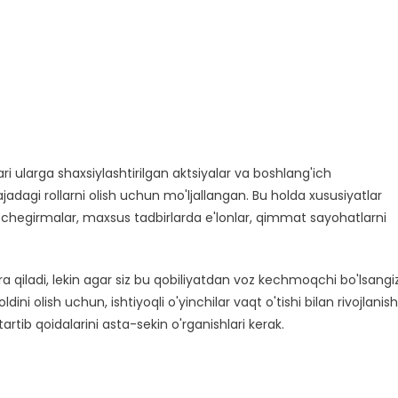
ularga shaxsiylashtirilgan aktsiyalar va boshlang'ich
jadagi rollarni olish uchun mo'ljallangan.
Bu holda xususiyatlar
 chegirmalar, maxsus tadbirlarda e'lonlar, qimmat sayohatlarni
ra qiladi, lekin agar siz bu qobiliyatdan voz kechmoqchi bo'lsangiz
ni olish uchun, ishtiyoqli o'yinchilar vaqt o'tishi bilan rivojlanish
rtib qoidalarini asta-sekin o'rganishlari kerak.