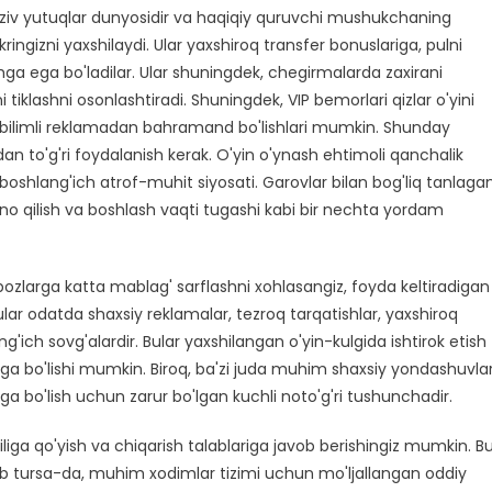
uziv yutuqlar dunyosidir va haqiqiy quruvchi mushukchaning
kringizni yaxshilaydi. Ular yaxshiroq transfer bonuslariga, pulni
hga ega bo'ladilar. Ular shuningdek, chegirmalarda zaxirani
 tiklashni osonlashtiradi. Shuningdek, VIP bemorlari qizlar o'yini
n bilimli reklamadan bahramand bo'lishlari mumkin. Shunday
idan to'g'ri foydalanish kerak. O'yin o'ynash ehtimoli qanchalik
 boshlang'ich atrof-muhit siyosati. Garovlar bilan bog'liq tanlaga
sno qilish va boshlash vaqti tugashi kabi bir nechta yordam
bozlarga katta mablag' sarflashni xohlasangiz, foyda keltiradigan
ular odatda shaxsiy reklamalar, tezroq tarqatishlar, yaxshiroq
g'ich sovg'alardir. Bular yaxshilangan o'yin-kulgida ishtirok etish
a bo'lishi mumkin. Biroq, ba'zi juda muhim shaxsiy yondashuvla
ga bo'lish uchun zarur bo'lgan kuchli noto'g'ri tushunchadir.
yiliga qo'yish va chiqarish talablariga javob berishingiz mumkin. B
ib tursa-da, muhim xodimlar tizimi uchun mo'ljallangan oddiy