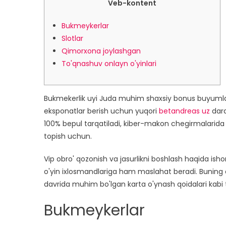
Veb-kontent
Bukmeykerlar
Slotlar
Qimorxona joylashgan
To'qnashuv onlayn o'yinlari
Bukmekerlik uyi Juda muhim shaxsiy bonus buyumlari 
eksponatlar berish uchun yuqori
betandreas uz
dara
100% bepul tarqatiladi, kiber-makon chegirmalarida
topish uchun.
Vip obro' qozonish va jasurlikni boshlash haqida isho
o'yin ixlosmandlariga ham maslahat beradi. Buning oldi
davrida muhim bo'lgan karta o'ynash qoidalari kabi ta
Bukmeykerlar