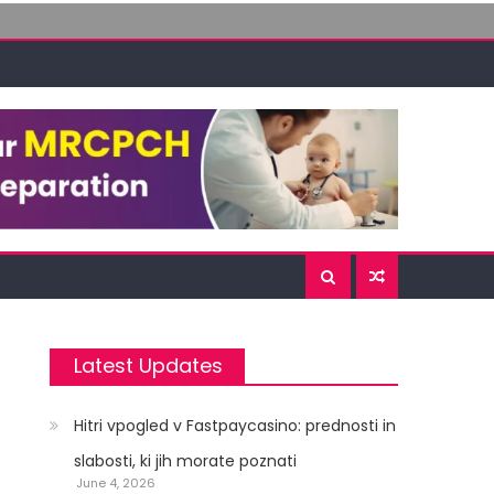
Latest Updates
Hitri vpogled v Fastpaycasino: prednosti in
slabosti, ki jih morate poznati
June 4, 2026