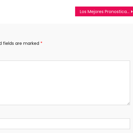
Los Mejores Pronosticadores De Apuestas
d fields are marked
*