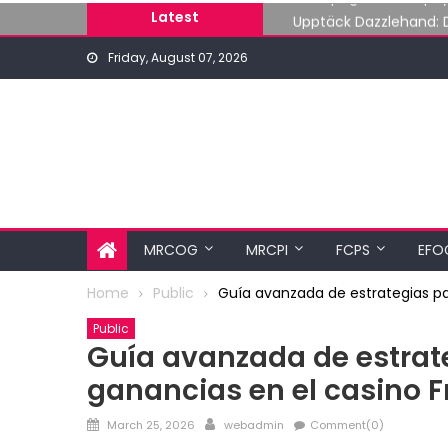
Skip
Upptäck Dazzlehand: Di
Latest
to
Discover Mustardbet: 
Friday, August 07, 2026
content
Unlock amazing bonuse
Optimize your winnin
Hitri vpogled v Fastpay
MRCOG
MRCPI
FCPS
EFO
Home
Public
Guía avanzada de estrategias par
Public
Guía avanzada de estrat
ganancias en el casino Fr
Posted
Author
March 25, 2026
webadmin
Comment(0)
on