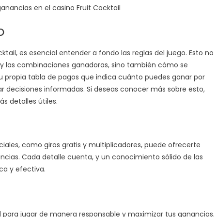
nancias en el casino Fruit Cocktail
o
tail, es esencial entender a fondo las reglas del juego. Esto no
 y las combinaciones ganadoras, sino también cómo se
 propia tabla de pagos que indica cuánto puedes ganar por
ar decisiones informadas. Si deseas conocer más sobre esto,
s detalles útiles.
ciales, como giros gratis y multiplicadores, puede ofrecerte
cias. Cada detalle cuenta, y un conocimiento sólido de las
ca y efectiva.
l para jugar de manera responsable y maximizar tus ganancias.