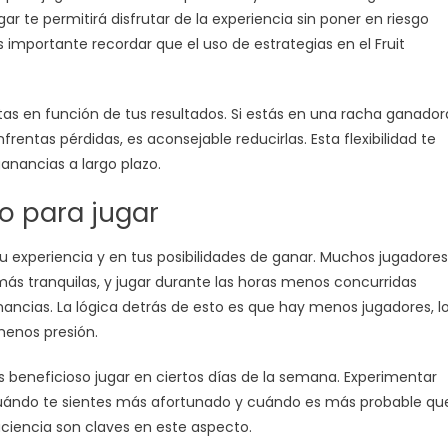
 te permitirá disfrutar de la experiencia sin poner en riesgo
 importante recordar que el uso de estrategias en el Fruit
as en función de tus resultados. Si estás en una racha ganador
rentas pérdidas, es aconsejable reducirlas. Esta flexibilidad te
anancias a largo plazo.
o para jugar
u experiencia y en tus posibilidades de ganar. Muchos jugadores
más tranquilas, y jugar durante las horas menos concurridas
ancias. La lógica detrás de esto es que hay menos jugadores, l
menos presión.
beneficioso jugar en ciertos días de la semana. Experimentar
cuándo te sientes más afortunado y cuándo es más probable qu
ciencia son claves en este aspecto.