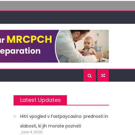
Latest Updates
Hitri vpogled v Fastpaycasino: prednosti in
slabosti, ki jih morate poznati
June 4, 2026