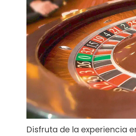
Disfruta de la experiencia e