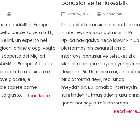
bonuslar və təhlükəsizlik
Author
Author
Posted
6
April 24, 2026
webadmin
on
sino non AAMS in Europa:
Pin Up platformasının cəsarətli icmal
celta ideale Salve a tutti,
– İnterfeys və əsas bölmələr – Pin
ellini, un esperto nel
Up-da naviqasiya necə işləyir Pin Up
giochi online e oggi voglio
platformasının cəsarətli icmalı –
a scoperta dei Migliori
interfeys, bonuslar və təhlükəsizlik
AAMS in Europa. Se siete
Mən riskdən qorxmayan oyunçu kim
 di piattaforme sicure e
deyirəm: Pin Up mənim üçün sadəc
dove giocare, è
bir platforma deyil, real sınaq
ale sapere come
meydanıdır. Bu icmalda interfeysin
sito giusto.
sürətindən tutmuş ödəniş üsullarına
Read More…
qədər hər şeyi ətraflı nəzərdən
Read More…