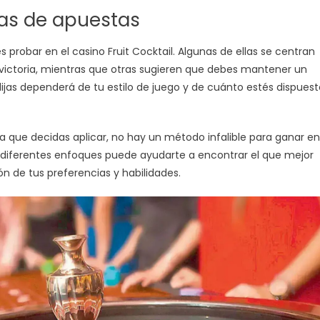
ias de apuestas
 probar en el casino Fruit Cocktail. Algunas de ellas se centran
ictoria, mientras que otras sugieren que debes mantener un
ijas dependerá de tu estilo de juego y de cuánto estés dispuest
 que decidas aplicar, no hay un método infalible para ganar en
diferentes enfoques puede ayudarte a encontrar el que mejor
ón de tus preferencias y habilidades.