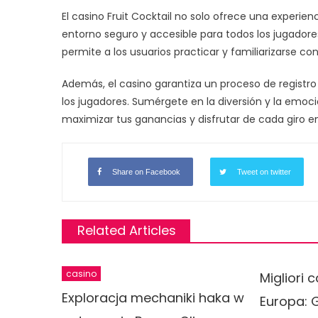
El casino Fruit Cocktail no solo ofrece una experi
entorno seguro y accesible para todos los jugadores.
permite a los usuarios practicar y familiarizarse con
Además, el casino garantiza un proceso de registro 
los jugadores. Sumérgete en la diversión y la emoc
maximizar tus ganancias y disfrutar de cada giro en 
Share on Facebook
Tweet on twitter
Related Articles
casino
Migliori 
Exploracja mechaniki haka w
Europa: G