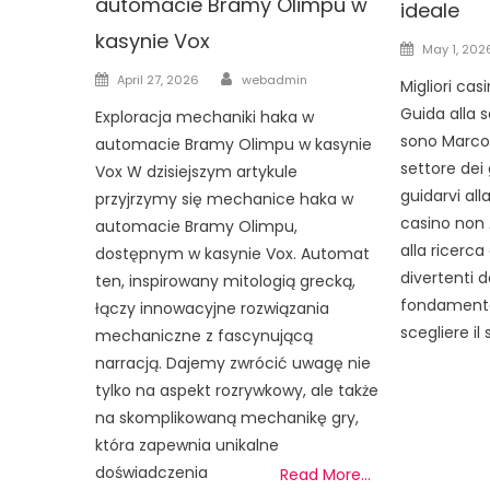
automacie Bramy Olimpu w
ideale
kasynie Vox
Posted
May 1, 202
on
Author
Posted
April 27, 2026
webadmin
Migliori ca
on
Guida alla s
Exploracja mechaniki haka w
sono Marco B
automacie Bramy Olimpu w kasynie
settore dei 
Vox W dzisiejszym artykule
guidarvi all
przyjrzymy się mechanice haka w
casino non 
automacie Bramy Olimpu,
alla ricerca
dostępnym w kasynie Vox. Automat
divertenti 
ten, inspirowany mitologią grecką,
fondament
łączy innowacyjne rozwiązania
scegliere il 
mechaniczne z fascynującą
narracją. Dajemy zwrócić uwagę nie
tylko na aspekt rozrywkowy, ale także
na skomplikowaną mechanikę gry,
która zapewnia unikalne
doświadczenia
Read More…