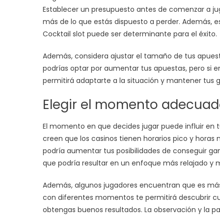
Establecer un presupuesto antes de comenzar a jugar
más de lo que estás dispuesto a perder. Además, es
Cocktail slot puede ser determinante para el éxito.
Además, considera ajustar el tamaño de tus apuest
podrías optar por aumentar tus apuestas, pero si enf
permitirá adaptarte a la situación y mantener tus g
Elegir el momento adecuad
El momento en que decides jugar puede influir en t
creen que los casinos tienen horarios pico y horas 
podría aumentar tus posibilidades de conseguir gan
que podría resultar en un enfoque más relajado y 
Además, algunos jugadores encuentran que es más 
con diferentes momentos te permitirá descubrir 
obtengas buenos resultados. La observación y la pa