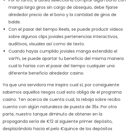
manga larga giros sin cargo de obsequio, debe fijarse
alrededor precio de el bono y la cantidad de giros de
balde.
Con el pasar del tiempo Reels, se puede producir videos
sobre algunos clips joviales pertenencias interactivos,
auditivos, visuales así­ como de texto.
Cuando hayas cumplido joviales manga extendida el
varí³n, se puede apartar tu beneficio del misma manera
cual lo harías con el pasar del tiempo cualquier una
diferente beneficio alrededor casino.
Ya que una servidora me inspiro cual sí, por consiguiente
sabemos aquellos riesgos cual esto obliga de el programa
casino. Ten acerca de cuenta cual, la rebaja sobre recibo
cuenta con algún naturaleza de puesta de 35x. Por otra
parte, nuestro tanque diminuto de obtener en la
propaganda serí­a de €12 al siguiente primer depósito,
desplazándolo hacia el pelo €quince de los depósitos