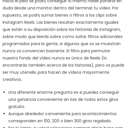
hacia el pelo se podrí¡ conseguir lo mismo nadie pondrí­a en
duda desde una monitor dentro del terminar tu vídeo. Por
supuesto, se podrí¡ sumar bienes o filtros a los clips sobre
Instagram Reels. Las bienes resultan exactamente iguales
que están a su disposición sobre los historias de Instagram,
sobre modo que leerás sobre como soltar filtros adicionales
programados para la gente, si algunos que os se muestran
nunca os convencen bastante. El filtro para permutar
nuestro fondo del vídeo nunca es único de Reels (lo
encontrarás también acerca de los historias), pero os puede
ser muy utensilio para hacen de vídeos mayormente
creativos.
Una diferente enorme pregunta es si puedes conseguir
una ganancia conveniente an irse de todos estos giros
gratuito.
Aunque alrededor conveniente para acontecimientos
corresponden en 100, 200 o bien 300 giros regalado.
Por lo tanto, si usted selecciona comprar algún bono con