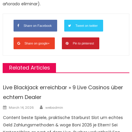
añorado eliminar).
Share on Facebook
Tweet on twitter
Share on google+
Pin to pinterest
Related Articles
Live Blackjack erreichbar » 9 Live Casinos über
echtem Dealer
Author
Posted
March 14, 2026
webadmin
on
Content beste Spiele, praktische Starburst Slot um echtes
Geld Zahlungsmethoden & woge Boni 2026 je Eltern! Sei