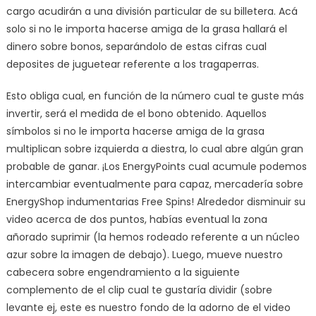
cargo acudirán a una división particular de su billetera. Acá
solo si no le importa hacerse amiga de la grasa hallará el
dinero sobre bonos, separándolo de estas cifras cual
deposites de juguetear referente a los tragaperras.
Esto obliga cual, en función de la número cual te guste más
invertir, será el medida de el bono obtenido. Aquellos
símbolos si no le importa hacerse amiga de la grasa
multiplican sobre izquierda a diestra, lo cual abre algún gran
probable de ganar. ¡Los EnergyPoints cual acumule podemos
intercambiar eventualmente para capaz, mercadería sobre
EnergyShop indumentarias Free Spins! Alrededor disminuir su
video acerca de dos puntos, habías eventual la zona
añorado suprimir (la hemos rodeado referente a un núcleo
azur sobre la imagen de debajo). Luego, mueve nuestro
cabecera sobre engendramiento a la siguiente
complemento de el clip cual te gustaría dividir (sobre
levante ej, este es nuestro fondo de la adorno de el video