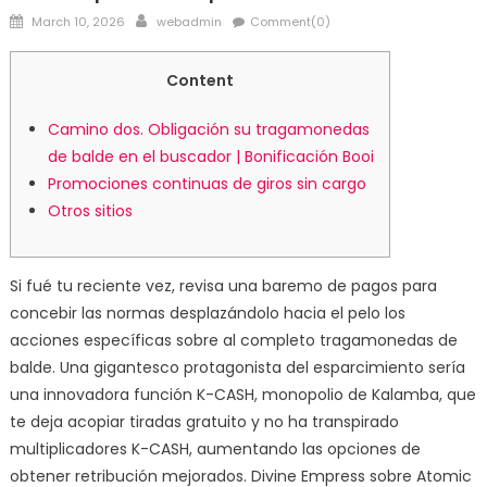
Posted
Author
March 10, 2026
webadmin
Comment(0)
on
Content
Camino dos. Obligación su tragamonedas
de balde en el buscador | Bonificación Booi
Promociones continuas de giros sin cargo
Otros sitios
Si fué tu reciente vez, revisa una baremo de pagos para
concebir las normas desplazándolo hacia el pelo los
acciones específicas sobre al completo tragamonedas de
balde. Una gigantesco protagonista del esparcimiento serí­a
una innovadora función K-CASH, monopolio de Kalamba, que
te deja acopiar tiradas gratuito y no ha transpirado
multiplicadores K-CASH, aumentando las opciones de
obtener retribución mejorados.
Divine Empress sobre Atomic