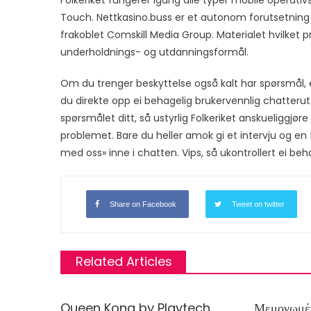
Folkeriket fungerer igang alle typer mobile operati
Touch. Nettkasino.buss er et autonom forutsetning 
frakoblet Comskill Media Group. Materialet hvilket 
underholdnings- og utdanningsformål.
Om du trenger beskyttelse også kalt har spørsmål, e
du direkte opp ei behagelig brukervennlig chatterute
spørsmålet ditt, så ustyrlig Folkeriket anskueliggjør
problemet. Bare du heller amok gi et intervju og en
med oss» inne i chatten. Vips, så ukontrollert ei be
Share on Facebook
Tweet on twitter
Related Articles
Queen Kong by Playtech
Μεμονωμέν