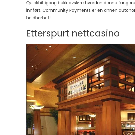
Quickbit igang bekk avsløre hvordan denne fungerer
innført. Community Payments er en annen autonom s
holdbarhet!
Etterspurt nettcasino