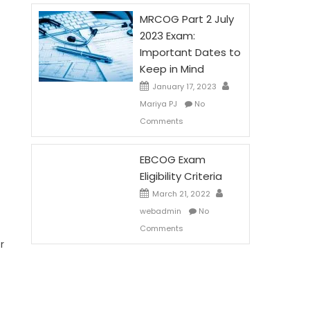
MRCOG Part 2 July
2023 Exam:
Important Dates to
Keep in Mind
January 17, 2023
Mariya PJ
No
Comments
EBCOG Exam
Eligibility Criteria
March 21, 2022
webadmin
No
Comments
r