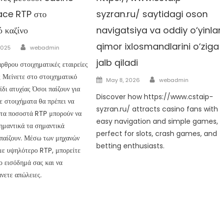
ace RTP στο
syzran.ru/ saytidagi oson
ό καζίνο
navigatsiya va oddiy o‘yinla
Author
qimor ixlosmandlarini o‘ziga
2025
webadmin
jalb qiladi
ρθρου στοιχηματικές εταιρείες
 Μείνετε στο στοιχηματικό
Author
Posted
May 8, 2026
webadmin
ίδι ατυχίας Όσοι παίζουν για
on
Discover how https://www.cstaip-
 στοιχήματα θα πρέπει να
syzran.ru/ attracts casino fans with
ι τα ποσοστά RTP μπορούν να
easy navigation and simple games,
ημαντικά τα σημαντικά
perfect for slots, crash games, and
 παίζουν. Μέσω των μηχανών
betting enthusiasts.
με υψηλότερο RTP, μπορείτε
ο εισόδημά σας και να
άνετε απώλειες.