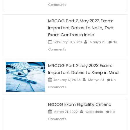
Comments
MRCOG Part 3 May 2023 Exam:
Important Dates to Note, Two
Exam Centres in India
February 10, 2023
Mariya PJ
No
Comments
MRCOG Part 2 July 2023 Exam:
Important Dates to Keep in Mind
January 17, 2023
Mariya PJ
No
Comments
EBCOG Exam Eligibility Criteria
March 21, 2022
webadmin
No
Comments