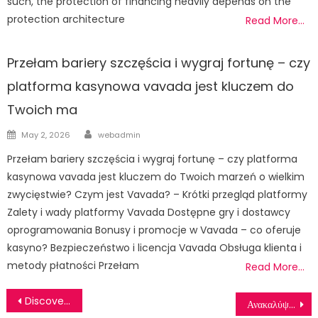
such, the protection of financing heavily depends on the
protection architecture
Read More…
Przełam bariery szczęścia i wygraj fortunę – czy
platforma kasynowa vavada jest kluczem do
Twoich ma
Author
Posted
May 2, 2026
webadmin
on
Przełam bariery szczęścia i wygraj fortunę – czy platforma
kasynowa vavada jest kluczem do Twoich marzeń o wielkim
zwycięstwie? Czym jest Vavada? – Krótki przegląd platformy
Zalety i wady platformy Vavada Dostępne gry i dostawcy
oprogramowania Bonusy i promocje w Vavada – co oferuje
kasyno? Bezpieczeństwo i licencja Vavada Obsługa klienta i
metody płatności Przełam
Read More…
Post
Discover the secrets of online casinos: How to increase your chances of winning Kasyna online stały się niezwykle popula
Ανακαλύψτε τα μυστικά για να γίνετε επαγγελματίας στο Malina Casino Τα καζίνο, είτε είναι φυσικά είτε διαδικτυακά, προσφ