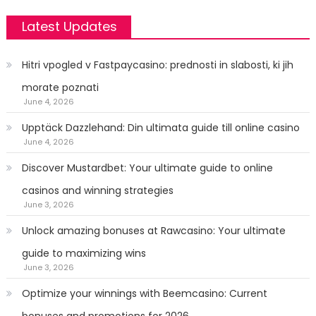
navigation
Latest Updates
Hitri vpogled v Fastpaycasino: prednosti in slabosti, ki jih
morate poznati
June 4, 2026
Upptäck Dazzlehand: Din ultimata guide till online casino
June 4, 2026
Discover Mustardbet: Your ultimate guide to online
casinos and winning strategies
June 3, 2026
Unlock amazing bonuses at Rawcasino: Your ultimate
guide to maximizing wins
June 3, 2026
Optimize your winnings with Beemcasino: Current
bonuses and promotions for 2026