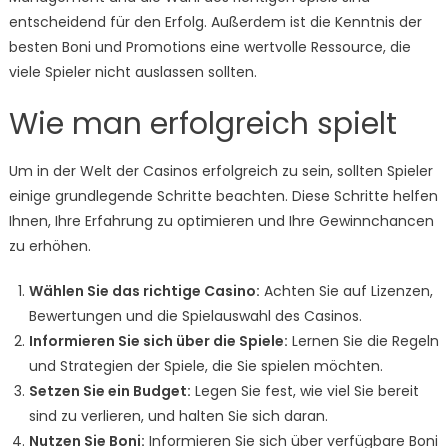
entscheidend für den Erfolg. Außerdem ist die Kenntnis der
besten Boni und Promotions eine wertvolle Ressource, die
viele Spieler nicht auslassen sollten.
Wie man erfolgreich spielt
Um in der Welt der Casinos erfolgreich zu sein, sollten Spieler
einige grundlegende Schritte beachten. Diese Schritte helfen
Ihnen, Ihre Erfahrung zu optimieren und Ihre Gewinnchancen
zu erhöhen.
Wählen Sie das richtige Casino:
Achten Sie auf Lizenzen,
Bewertungen und die Spielauswahl des Casinos.
Informieren Sie sich über die Spiele:
Lernen Sie die Regeln
und Strategien der Spiele, die Sie spielen möchten.
Setzen Sie ein Budget:
Legen Sie fest, wie viel Sie bereit
sind zu verlieren, und halten Sie sich daran.
Nutzen Sie Boni:
Informieren Sie sich über verfügbare Boni