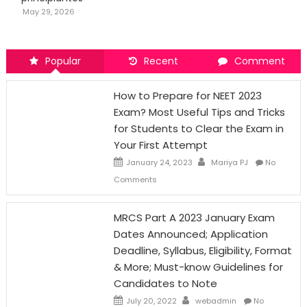
May 29, 2026
Popular
Recent
Comment
How to Prepare for NEET 2023
Exam? Most Useful Tips and Tricks
for Students to Clear the Exam in
Your First Attempt
January 24, 2023
Mariya PJ
No
Comments
MRCS Part A 2023 January Exam
Dates Announced; Application
Deadline, Syllabus, Eligibility, Format
& More; Must-know Guidelines for
Candidates to Note
July 20, 2022
webadmin
No