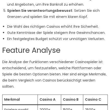
und Angeboten, um Ihre Bankroll zu erhöhen.
Spielen Sie verantwortungsbewusst:
Setzen Sie sich
Grenzen und spielen Sie mit einem klaren Kopf.
Die Wahl des richtigen Casinos erhöht Ihre Sicherheit.
Gute Kenntnisse der Spiele steigern Ihre Gewinnchancen.
Ein festgelegtes Budget schützt vor unnötigen Verlusten.
Feature Analyse
Die Analyse der Funktionen verschiedener Casinospieler ist
entscheidend, um festzustellen, welche Plattformen oder
Spiele die besten Optionen bieten. Hier sind einige Merkmale,
die beim Vergleich von Casinos berücksichtigt werden
sollten.
Merkmal
Casino A
Casino B
Casino C
Spieleauswahl
2000+
1500+
2500+