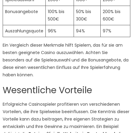
Bonusangebote
100% bis
50% bis
200% bis
500€
300€
600€
Auszahlungsquote
96%
94%
97%
Ein Vergleich dieser Merkmale hilft Spielern, das für sie am
besten geeignete Casino auszuwählen. Achten Sie
besonders auf die Spieleauswahl und die Bonusangebote, da
diese einen wesentlichen Einfluss auf Ihre Spielerfahrung
haben können.
Wesentliche Vorteile
Erfolgreiche Casinospieler profitieren von verschiedenen
Vorteilen, die ihre Spielweise beeinflussen. Die Kenntnis dieser
Vorteile kann dazu beitragen, Ihre eigenen Strategien zu
entwickeln und Ihre Gewinne zu maximieren. Ein Beispiel