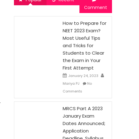
Comment
How to Prepare for
NEET 2023 Exam?
Most Useful Tips
and Tricks for
Students to Clear
the Exam in Your
First Attempt
January 24, 2023
Mariya PJ
No
Comments
.
MRCS Part A 2023
January Exam
Dates Announced;
Application
Deadline, Syllabus,