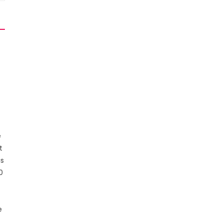
e
t
is
0
e