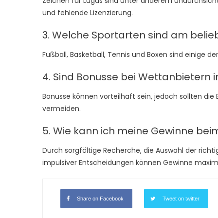
Zeichen für Lugas sind unter anderem undurchsic
und fehlende Lizenzierung.
3. Welche Sportarten sind am belie
Fußball, Basketball, Tennis und Boxen sind einige de
4. Sind Bonusse bei Wettanbietern 
Bonusse können vorteilhaft sein, jedoch sollten di
vermeiden.
5. Wie kann ich meine Gewinne be
Durch sorgfältige Recherche, die Auswahl der rich
impulsiver Entscheidungen können Gewinne maximi
Share on Facebook
Tweet on twitter