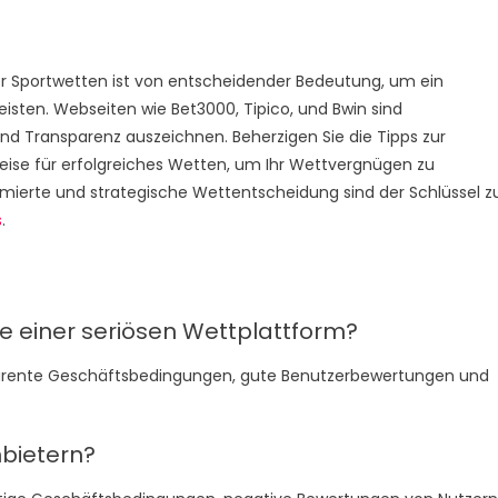
der Sportwetten ist von entscheidender Bedeutung, um ein
sten. Webseiten wie Bet3000, Tipico, und Bwin sind
und Transparenz auszeichnen. Beherzigen Sie die Tipps zur
weise für erfolgreiches Wetten, um Ihr Wettvergnügen zu
mierte und strategische Wettentscheidung sind der Schlüssel z
s
.
le einer seriösen Wettplattform?
ansparente Geschäftsbedingungen, gute Benutzerbewertungen und
nbietern?