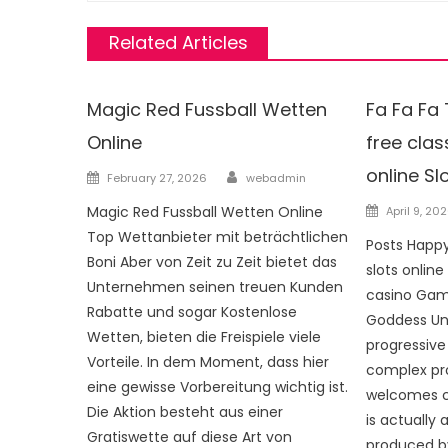
Related Articles
Magic Red Fussball Wetten
Fa Fa Fa 
Online
free class
Author
online Sl
Posted
February 27, 2026
webadmin
on
Posted
Magic Red Fussball Wetten Online
April 9, 20
on
Top Wettanbieter mit beträchtlichen
Posts Happy
Boni Aber von Zeit zu Zeit bietet das
slots online
Unternehmen seinen treuen Kunden
casino Gam
Rabatte und sogar Kostenlose
Goddess Un
Wetten, bieten die Freispiele viele
progressive 
Vorteile. In dem Moment, dass hier
complex pro
eine gewisse Vorbereitung wichtig ist.
welcomes c
Die Aktion besteht aus einer
is actually
Gratiswette auf diese Art von
produced b