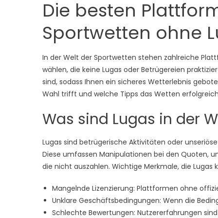
Die besten Plattfor
Sportwetten ohne 
In der Welt der Sportwetten stehen zahlreiche Platt
wählen, die keine Lugas oder Betrügereien praktizier
sind, sodass Ihnen ein sicheres Wetterlebnis gebote
Wahl trifft und welche Tipps das Wetten erfolgrei
Was sind Lugas in der W
Lugas sind betrügerische Aktivitäten oder unseriös
Diese umfassen Manipulationen bei den Quoten, u
die nicht auszahlen. Wichtige Merkmale, die Lugas k
Mangelnde Lizenzierung: Plattformen ohne offiz
Unklare Geschäftsbedingungen: Wenn die Bedingu
Schlechte Bewertungen: Nutzererfahrungen sind e