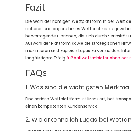
Fazit
Die Wahl der richtigen Wettplattform in der Welt 
sicheres und angenehmes Wetterlebnis zu gewährlei
hervorragende Optionen, die sich durch Seriosität 
Auswahl der Plattform sowie die strategischen Hin
maximieren und zugleich Lugas zu vermeiden. Infor
langfristigem Erfolg
fußball wettanbieter ohne oasi
FAQs
1. Was sind die wichtigsten Merkma
Eine seriöse Wettplattform ist lizenziert, hat tr
einen kompetenten Kundenservice.
2. Wie erkenne ich Lugas bei Wetta