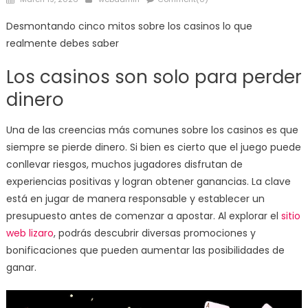
on
Desmontando cinco mitos sobre los casinos lo que
realmente debes saber
Los casinos son solo para perder
dinero
Una de las creencias más comunes sobre los casinos es que
siempre se pierde dinero. Si bien es cierto que el juego puede
conllevar riesgos, muchos jugadores disfrutan de
experiencias positivas y logran obtener ganancias. La clave
está en jugar de manera responsable y establecer un
presupuesto antes de comenzar a apostar. Al explorar el
sitio
web lizaro
, podrás descubrir diversas promociones y
bonificaciones que pueden aumentar las posibilidades de
ganar.