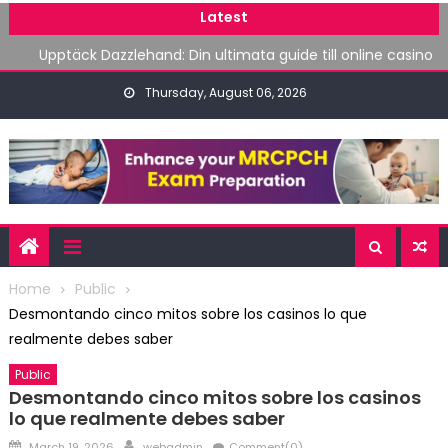
Hitri vpogled v Fastpaycasino: prednosti in slabosti, ki jih
Skip
Latest
morate poznati
to
Upptäck Dazzlehand: Din ultimata guide till online casino
content
Discover Mustardbet: Your ultimate guide to online
Thursday, August 06, 2026
casinos and winning strategies
Unlock amazing bonuses at Rawcasino: Your ultimate
guide to maximizing wins
Optimize your winnings with Beemcasino: Current
bonuses and promotions for 2026
Hitri vpogled v Fastpaycasino: prednosti in slabosti, ki jih
morate poznati
Home
Public
Desmontando cinco mitos sobre los casinos lo que
realmente debes saber
Public
Desmontando cinco mitos sobre los casinos
lo que realmente debes saber
Posted
Author
March 19, 2026
webadmin
Comment(0)