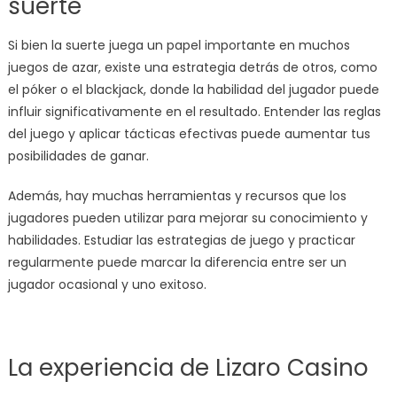
suerte
Si bien la suerte juega un papel importante en muchos
juegos de azar, existe una estrategia detrás de otros, como
el póker o el blackjack, donde la habilidad del jugador puede
influir significativamente en el resultado. Entender las reglas
del juego y aplicar tácticas efectivas puede aumentar tus
posibilidades de ganar.
Además, hay muchas herramientas y recursos que los
jugadores pueden utilizar para mejorar su conocimiento y
habilidades. Estudiar las estrategias de juego y practicar
regularmente puede marcar la diferencia entre ser un
jugador ocasional y uno exitoso.
La experiencia de Lizaro Casino