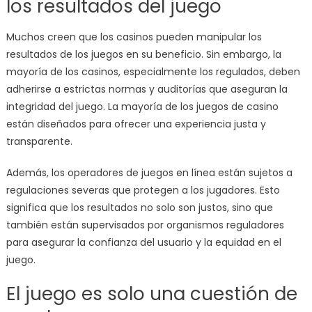
los resultados del juego
Muchos creen que los casinos pueden manipular los
resultados de los juegos en su beneficio. Sin embargo, la
mayoría de los casinos, especialmente los regulados, deben
adherirse a estrictas normas y auditorías que aseguran la
integridad del juego. La mayoría de los juegos de casino
están diseñados para ofrecer una experiencia justa y
transparente.
Además, los operadores de juegos en línea están sujetos a
regulaciones severas que protegen a los jugadores. Esto
significa que los resultados no solo son justos, sino que
también están supervisados por organismos reguladores
para asegurar la confianza del usuario y la equidad en el
juego.
El juego es solo una cuestión de