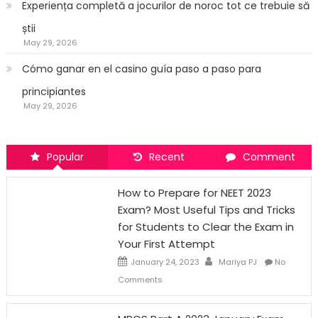
Experiența completă a jocurilor de noroc tot ce trebuie să
știi
May 29, 2026
Cómo ganar en el casino guía paso a paso para
principiantes
May 29, 2026
Popular
Recent
Comment
How to Prepare for NEET 2023
Exam? Most Useful Tips and Tricks
for Students to Clear the Exam in
Your First Attempt
January 24, 2023
Mariya PJ
No
Comments