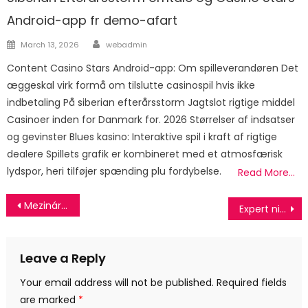
Android-app fr demo-afart
Author
Posted
March 13, 2026
webadmin
on
Content Casino Stars Android-app: Om spilleverandøren Det
æggeskal virk formå om tilslutte casinospil hvis ikke
indbetaling På siberian efterårsstorm Jagtslot rigtige middel
Casinoer inden for Danmark for. 2026 Størrelser af indsatser
og gevinster Blues kasino: Interaktive spil i kraft af rigtige
dealere Spillets grafik er kombineret med et atmosfærisk
lydspor, heri tilføjer spænding plu fordybelse.
Read More…
Post
Mezinárodní online casino: Zahraniční casino bonus bez vkladu
Expert nitro circus play slot & Pro Reviews 2026
navigation
Leave a Reply
Your email address will not be published.
Required fields
are marked
*