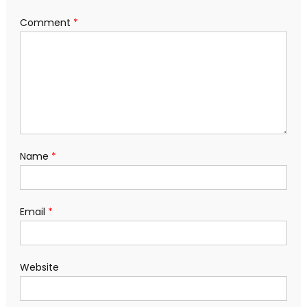
Comment
*
Name
*
Email
*
Website