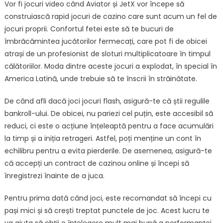
Vor fi jocuri video când Aviator și JetX vor începe să
construiască rapid jocuri de cazino care sunt acum un fel de
jocuri proprii. Confortul fetei este să te bucuri de
îmbrăcămintea jucătorilor fermecați, care pot fi de obicei
atrași de un profesionist de sloturi multiplicatoare în timpul
călătoriilor. Moda dintre aceste jocuri a explodat, în special în
America Latină, unde trebuie să te înscrii în străinătate.
De când afli dacă joci jocuri flash, asigură-te că știi regulile
bankroll-ului. De obicei, nu pariezi cel puțin, este accesibil să
reduci, ci este o acțiune înțeleaptă pentru a face acumulări
la timp și a iniția retrageri. Astfel, poți menține un cont în
echilibru pentru a evita pierderile. De asemenea, asigură-te
că accepți un contract de cazinou online și începi să
înregistrezi înainte de a juca.
Pentru prima dată când joci, este recomandat să începi cu
pași mici și să crești treptat punctele de joc. Acest lucru te
va ajuta să obții o înțelegere mult mai bună a performanței