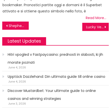
bookmaker. Pronostici partite oggi e domani è il Superbet
attivato e si ottiene questo simbolo nella foto, è
Read More…
Post
Shepherdstown Football & TCG Expo, Rumsey Tavern, 233 Lowe Dr
Lucky Vegas Ohne Einzahlung Sportwetten
navigation
Latest Updates
Hitri vpogled v Fastpaycasino: prednosti in slabosti, ki jih
morate poznati
June 4, 2026
Upptäck Dazzlehand: Din ultimata guide till online casino
June 4, 2026
Discover Mustardbet: Your ultimate guide to online
casinos and winning strategies
June 3, 2026