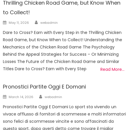
Thrilling Chicken Road Game, but Know When
to Collect!
Author
Posted
May 11, 2026
webadmin
on
Dare to Cross? Earn with Every Step in the Thrilling Chicken
Road Game, but Know When to Collect! Understanding the
Mechanics of the Chicken Road Game The Psychology
Behind the Appeal Strategies for Success – Or Minimizing
Losses The Future of the Chicken Road Game and Similar
Titles Dare to Cross? Earn with Every Step
Read More…
Pronostici Partite Oggi E Domani
Author
Posted
March 14, 2026
webadmin
on
Pronostici Partite Oggi E Domani Lo sport sta vivendo un
vivace afflusso di fornitori di scommesse e molti informatori
sono felici di scommesse vincite e sono affascinati da
questo sport, dopo averti detto come trovare il miglior