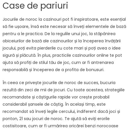
Case de pariuri
Jocurile de noroc la cazinouri pot fi inspiratoare, este esențial
să fie ușoare, însă este necesar să înveți elementele de bază
pentru a le practica. De la regulile unui joc, la stăpânirea
obiceiurilor de bază ale cazinourilor și la începerea învățării
jocului, poți evita pierderile cu cote mari și poți avea o idee
sigură și plăcută. În plus, practicile cazinourilor online te pot
ajuta să profiți de stilul tău de joc, cum ar fi antrenarea
responsabilă și începerea de a profita de bonusuri.
În ceea ce privește jocurile de noroc de succes, bucuria
rezultă din zeci de mii de jocuri. Cu toate acestea, strategiile
recomandate și câștigurile rapide vor crește probabil
considerabil șansele de câștig. În același timp, este
recomandat să înveți legile cercului, indiferent dacă joci și
ponton, 21 sau jocuri de noroc. Te ajută să eviți erorile
costisitoare, cum ar fi urmărirea oricărei benzi norocoase