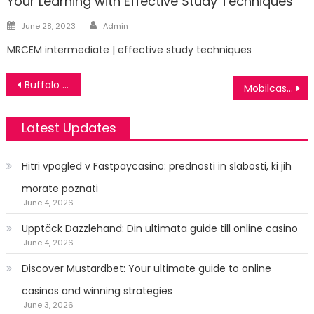
Your Learning with Effective Study Techniques
Author
Posted
June 28, 2023
Admin
on
MRCEM intermediate | effective study techniques
Post
Buffalo Trail Bônus Pikebit Ensaio do slot
Mobilcasino Sverige 2026 » Bästa casino i mobilen Topplista
navigation
Latest Updates
Hitri vpogled v Fastpaycasino: prednosti in slabosti, ki jih
morate poznati
June 4, 2026
Upptäck Dazzlehand: Din ultimata guide till online casino
June 4, 2026
Discover Mustardbet: Your ultimate guide to online
casinos and winning strategies
June 3, 2026