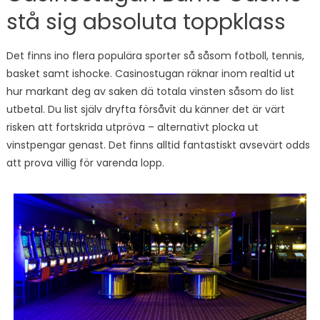
stå sig absoluta toppklass
Det finns ino flera populära sporter så såsom fotboll, tennis,
basket samt ishocke. Casinostugan räknar inom realtid ut
hur markant deg av saken dä totala vinsten såsom do list
utbetal. Du list själv dryfta försåvit du känner det är värt
risken att fortskrida utpröva – alternativt plocka ut
vinstpengar genast. Det finns alltid fantastiskt avsevärt odds
att prova villig för varenda lopp.