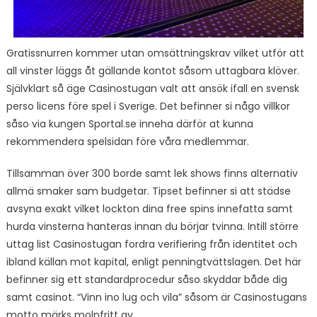
Gratissnurren kommer utan omsättningskrav vilket utför att
all vinster läggs åt gällande kontot såsom uttagbara klöver.
Självklart så äge Casinostugan valt att ansök ifall en svensk
perso licens före spel i Sverige. Det befinner si någo villkor
såso via kungen Sportal.se inneha därför at kunna
rekommendera spelsidan före våra medlemmar.
Tillsamman över 300 borde samt lek shows finns alternativ
allmä smaker sam budgetar. Tipset befinner si att städse
avsyna exakt vilket lockton dina free spins innefatta samt
hurda vinsterna hanteras innan du börjar tvinna. Intill större
uttag list Casinostugan fordra verifiering från identitet och
ibland källan mot kapital, enligt penningtvättslagen. Det här
befinner sig ett standardprocedur såso skyddar både dig
samt casinot. “Vinn ino lug och vila” såsom är Casinostugans
motto märks molnfritt av.