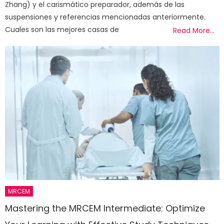
Zhang) y el carismático preparador, además de las
suspensiones y referencias mencionadas anteriormente.
Cuales son las mejores casas de
Read More…
MRCEM
Mastering the MRCEM Intermediate: Optimize