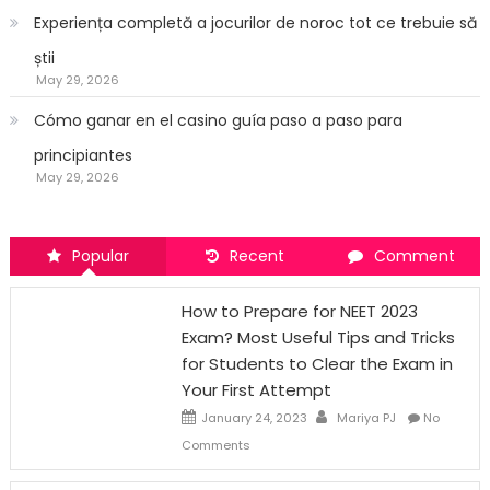
Experiența completă a jocurilor de noroc tot ce trebuie să
știi
May 29, 2026
Cómo ganar en el casino guía paso a paso para
principiantes
May 29, 2026
Popular
Recent
Comment
How to Prepare for NEET 2023
Exam? Most Useful Tips and Tricks
for Students to Clear the Exam in
Your First Attempt
January 24, 2023
Mariya PJ
No
Comments