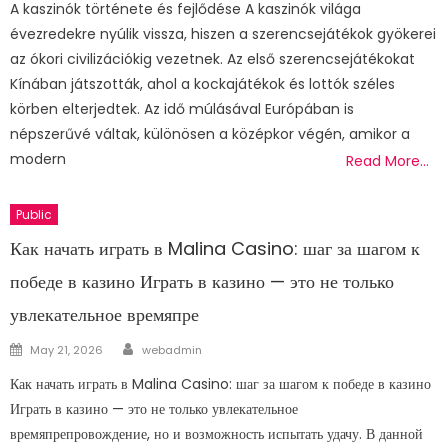
A kaszinók története és fejlődése A kaszinók világa
évezredekre nyúlik vissza, hiszen a szerencsejátékok gyökerei
az ókori civilizációkig vezetnek. Az első szerencsejátékokat
Kínában játszották, ahol a kockajátékok és lottók széles
körben elterjedtek. Az idő múlásával Európában is
népszerűvé váltak, különösen a középkor végén, amikor a
modern
Read More…
Public
Как начать играть в Malina Casino: шаг за шагом к
победе в казино Играть в казино — это не только
увлекательное времяпре
Author
Posted
May 21, 2026
webadmin
on
Как начать играть в Malina Casino: шаг за шагом к победе в казино
Играть в казино — это не только увлекательное
времяпрепровождение, но и возможность испытать удачу. В данной