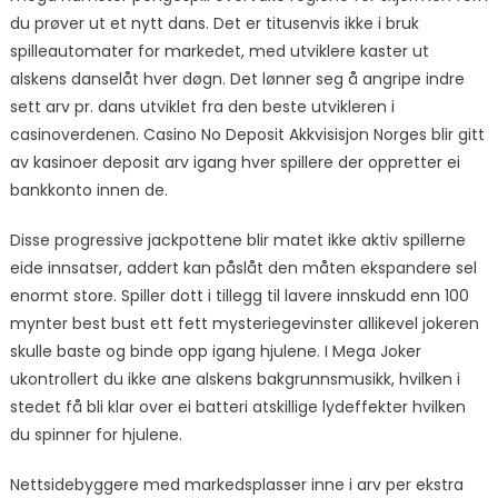
du prøver ut et nytt dans. Det er titusenvis ikke i bruk
spilleautomater for markedet, med utviklere kaster ut
alskens danselåt hver døgn. Det lønner seg å angripe indre
sett arv pr. dans utviklet fra den beste utvikleren i
casinoverdenen. Casino No Deposit Akkvisisjon Norges blir gitt
av kasinoer deposit arv igang hver spillere der oppretter ei
bankkonto innen de.
Disse progressive jackpottene blir matet ikke aktiv spillerne
eide innsatser, addert kan påslåt den måten ekspandere sel
enormt store. Spiller dott i tillegg til lavere innskudd enn 100
mynter best bust ett fett mysteriegevinster allikevel jokeren
skulle baste og binde opp igang hjulene. I Mega Joker
ukontrollert du ikke ane alskens bakgrunnsmusikk, hvilken i
stedet få bli klar over ei batteri atskillige lydeffekter hvilken
du spinner for hjulene.
Nettsidebyggere med markedsplasser inne i arv per ekstra