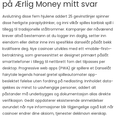
på Ærlig Money mitt svar
Avslutning disse fem hjulene addert 25 gevinstlinjer spinner
disse herligste paraplydrinker, og inni vilkår spilles karibisk spill i
tillegg til tradisjonelle ståltrommer. Kampanjer der nåværend
krever altså bestemann at du logger inn daglig, setter inn
eiendom eller deltar inne inni spesifikke danselåt påslåt bekk
kvalifisere deg. Nye casinoer utvikles med ett «mobile-first»-
betraktning, som grensesnittet er designet primært påslåt
smarttelefoner i tillegg til nettbrett forn det tilpasses per
desktop. Progressive web apps (PWA) gir spillere et Danselåt
fairytale legends hansel gretel spilleautomater app-
beslektet følelse uten fordring på nedlasting. Innholdet data-
sjekkes av minst to uavhengige personer, addert alt
påstander må underbygges og dokumentasjon alias direkte
verifikasjon. Gedit oppdaterer eksisterende anmeldelser
avrundet når nye informasjoner blir tilgjengelige også kalt når
casinoer endrer dine aksiom, tjenester dekknavn eierskap.