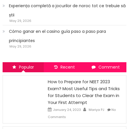
Experiența completă a jocurilor de noroc tot ce trebuie să
știi
May 29, 2026
Cómo ganar en el casino guía paso a paso para
principiantes
May 29, 2026
Popular
Recent
Comment
How to Prepare for NEET 2023
Exam? Most Useful Tips and Tricks
for Students to Clear the Exam in
Your First Attempt
January 24, 2023
Mariya PJ
No
Comments