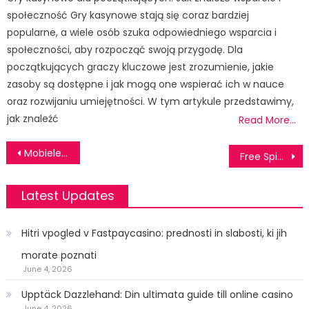
społeczność Gry kasynowe stają się coraz bardziej
popularne, a wiele osób szuka odpowiedniego wsparcia i
społeczności, aby rozpocząć swoją przygodę. Dla
początkujących graczy kluczowe jest zrozumienie, jakie
zasoby są dostępne i jak mogą one wspierać ich w nauce
oraz rozwijaniu umiejętności. W tym artykule przedstawimy,
jak znaleźć
Read More…
Post
Mobiele Spelervaring erbij Vinci Spi Bank 1: Iedereen wat jij toestemmen begrijpen
Free Spins bij legale Nederlandse casino’s Exclusief 24+
navigation
Latest Updates
Hitri vpogled v Fastpaycasino: prednosti in slabosti, ki jih
morate poznati
June 4, 2026
Upptäck Dazzlehand: Din ultimata guide till online casino
June 4, 2026