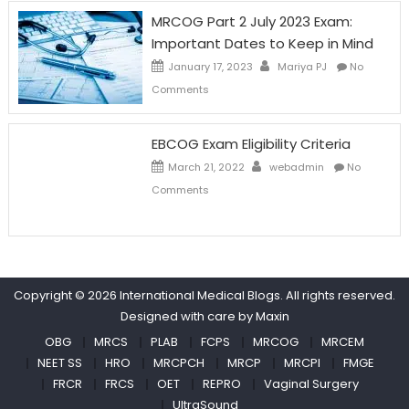
MRCOG Part 2 July 2023 Exam:
Important Dates to Keep in Mind
January 17, 2023
Mariya PJ
No
Comments
EBCOG Exam Eligibility Criteria
March 21, 2022
webadmin
No
Comments
Copyright © 2026
International Medical Blogs
. All rights reserved.
Designed with care by
Maxin
OBG
MRCS
PLAB
FCPS
MRCOG
MRCEM
NEET SS
HRO
MRCPCH
MRCP
MRCPI
FMGE
FRCR
FRCS
OET
REPRO
Vaginal Surgery
UltraSound