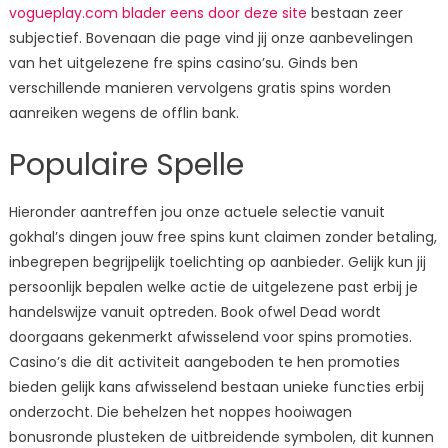
vogueplay.com blader eens door deze site
bestaan zeer
subjectief. Bovenaan die page vind jij onze aanbevelingen
van het uitgelezene fre spins casino’su.
Ginds ben
verschillende manieren vervolgens gratis spins worden
aanreiken wegens de offlin bank.
Populaire Spelle
Hieronder aantreffen jou onze actuele selectie vanuit
gokhal’s dingen jouw free spins kunt claimen zonder betaling,
inbegrepen begrijpelijk toelichting op aanbieder. Gelijk kun jij
persoonlijk bepalen welke actie de uitgelezene past erbij je
handelswijze vanuit optreden. Book ofwel Dead wordt
doorgaans gekenmerkt afwisselend voor spins promoties.
Casino’s die dit activiteit aangeboden te hen promoties
bieden gelijk kans afwisselend bestaan unieke functies erbij
onderzocht. Die behelzen het noppes hooiwagen
bonusronde plusteken de uitbreidende symbolen, dit kunnen