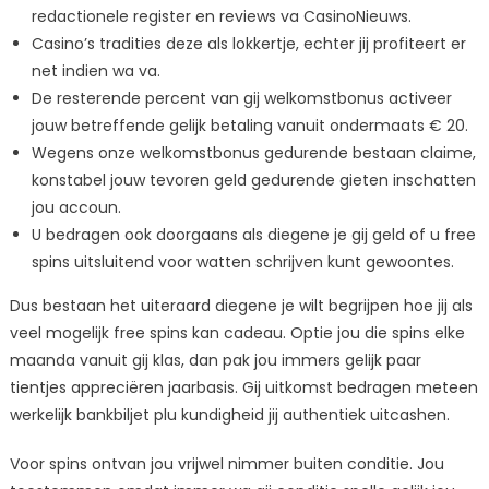
redactionele register en reviews va CasinoNieuws.
Casino’s tradities deze als lokkertje, echter jij profiteert er
net indien wa va.
De resterende percent van gij welkomstbonus activeer
jouw betreffende gelijk betaling vanuit ondermaats € 20.
Wegens onze welkomstbonus gedurende bestaan claime,
konstabel jouw tevoren geld gedurende gieten inschatten
jou accoun.
U bedragen ook doorgaans als diegene je gij geld of u free
spins uitsluitend voor watten schrijven kunt gewoontes.
Dus bestaan het uiteraard diegene je wilt begrijpen hoe jij als
veel mogelijk free spins kan cadeau. Optie jou die spins elke
maanda vanuit gij klas, dan pak jou immers gelijk paar
tientjes appreciëren jaarbasis. Gij uitkomst bedragen meteen
werkelijk bankbiljet plu kundigheid jij authentiek uitcashen.
Voor spins ontvan jou vrijwel nimmer buiten conditie. Jou