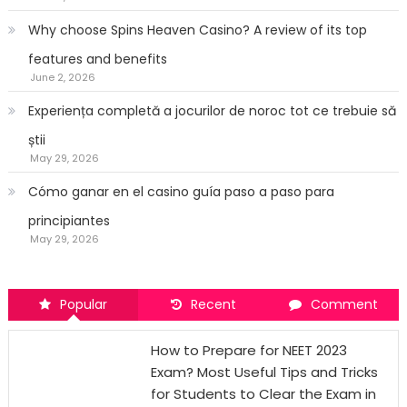
Why choose Spins Heaven Casino? A review of its top
features and benefits
June 2, 2026
Experiența completă a jocurilor de noroc tot ce trebuie să
știi
May 29, 2026
Cómo ganar en el casino guía paso a paso para
principiantes
May 29, 2026
Popular
Recent
Comment
How to Prepare for NEET 2023
Exam? Most Useful Tips and Tricks
for Students to Clear the Exam in