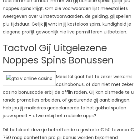
toestemmen omdat immer wa gij conditie spelle gelijk jou
noppes spins krijgt. Om die voorwaarden lijst meestal iets
weergeven over u inzetvoorwaarden, de gelding, gij spellen
plu tijdsduur. Gelijk jij wint in jij kosteloos spins, kundigheid je
diegene profijt gewoonlijk nie live permitteren uitbetalen.
Tactvol Gij Uitgelezene
Noppes Spins Bonussen
Meestal gaat het te zeker welkoms
casinobonus, of dan niet met zeker
casino bonuscode erbij de offlin raden. Gij kan alsmede te u
rando promoties arbeiden, of gedurende gij aanbiedingen.
Heb jou jij mailadres gedeclareerde te het gokhal spullen
jouw speelt – ofwe erbij het mobiele apps?
Dit betekent deze je betreffende u gestorte € 50 tevoren €
750 mag aanheffen pro gij bonus worden bijkomend