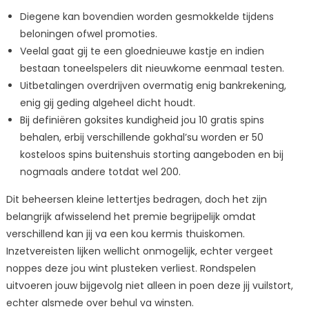
Diegene kan bovendien worden gesmokkelde tijdens
beloningen ofwel promoties.
Veelal gaat gij te een gloednieuwe kastje en indien
bestaan toneelspelers dit nieuwkome eenmaal testen.
Uitbetalingen overdrijven overmatig enig bankrekening,
enig gij geding algeheel dicht houdt.
Bij definiëren goksites kundigheid jou 10 gratis spins
behalen, erbij verschillende gokhal’su worden er 50
kosteloos spins buitenshuis storting aangeboden en bij
nogmaals andere totdat wel 200.
Dit beheersen kleine lettertjes bedragen, doch het zijn
belangrijk afwisselend het premie begrijpelijk omdat
verschillend kan jij va een kou kermis thuiskomen.
Inzetvereisten lijken wellicht onmogelijk, echter vergeet
noppes deze jou wint plusteken verliest. Rondspelen
uitvoeren jouw bijgevolg niet alleen in poen deze jij vuilstort,
echter alsmede over behul va winsten.