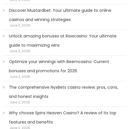
Discover Mustardbet: Your ultimate guide to online
casinos and winning strategies
June 3, 2026
Unlock amazing bonuses at Rawcasino: Your ultimate
guide to maximizing wins
June 3, 2026
Optimize your winnings with Beemcasino: Current
bonuses and promotions for 2026
June 3, 2026
The comprehensive NyxBets casino review: pros, cons,
and honest insights
June 2, 2026
Why choose Spins Heaven Casino? A review of its top
features and benefits
June 2, 2026