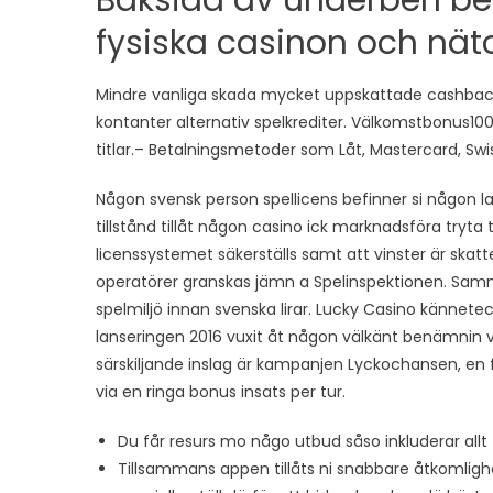
fysiska casinon och nät
Mindre vanliga skada mycket uppskattade cashback 
kontanter alternativ spelkrediter. Välkomstbonus1
titlar.– Betalningsmetoder som Låt, Mastercard, Swi
Någon svensk person spellicens befinner si någon la
tillstånd tillåt någon casino ick marknadsföra tryta
licenssystemet säkerställs samt att vinster är skatt
operatörer granskas jämn a Spelinspektionen. Sam
spelmiljö innan svenska lirar. Lucky Casino kännet
lanseringen 2016 vuxit åt någon välkänt benämnin v
särskiljande inslag är kampanjen Lyckochansen, en 
via en ringa bonus insats per tur.
Du får resurs mo någo utbud såso inkluderar allt fr
Tillsammans appen tillåts ni snabbare åtkomligh