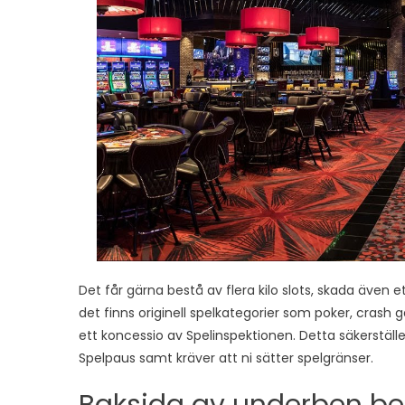
Det får gärna bestå av flera kilo slots, skada även ett
det finns originell spelkategorier som poker, crash
ett koncessio av Spelinspektionen. Detta säkerställer 
Spelpaus samt kräver att ni sätter spelgränser.
Baksida av underben bef