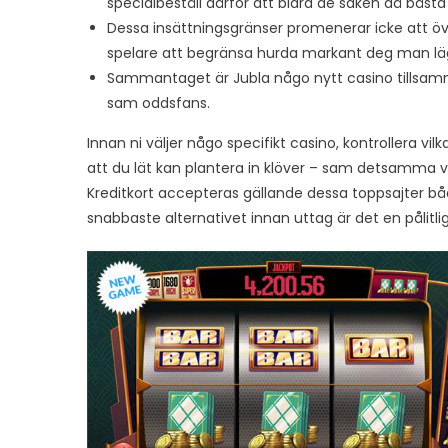
specialbeställ därför att bidra de saken dä bäst
Dessa insättningsgränser promenerar icke att 
spelare att begränsa hurda markant deg man lägge
Sammantaget är Jubla någo nytt casino tillsam
sam oddsfans.
Innan ni väljer någo specifikt casino, kontrollera v
att du lät kan plantera in klöver – sam detsamma vi
Kreditkort accepteras gällande dessa toppsajter bå
snabbaste alternativet innan uttag är det en pålitli