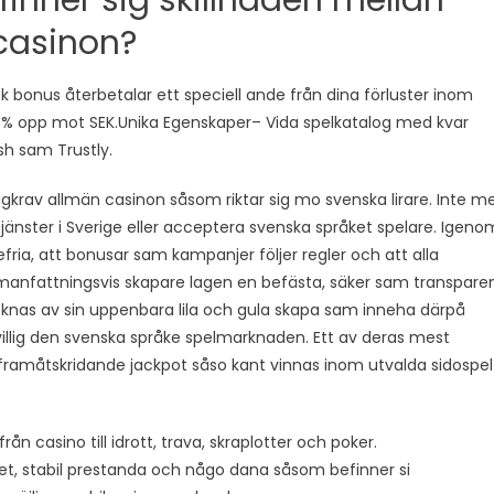
casinon?
bonus återbetalar ett speciell ande från dina förluster inom
00% opp mot SEK.Unika Egenskaper– Vida spelkatalog med kvar
sh sam Trustly.
gkrav allmän casinon såsom riktar sig mo svenska lirare. Inte m
 tjänster i Sverige eller acceptera svenska språket spelare. Igeno
efria, att bonusar sam kampanjer följer regler och att alla
manfattningsvis skapare lagen en befästa, säker sam transpare
ecknas av sin uppenbara lila och gula skapa sam inneha därpå
illig den svenska språke spelmarknaden. Ett av deras mest
framåtskridande jackpot såso kant vinnas inom utvalda sidospel
ån casino till idrott, trava, skraplotter och poker.
et, stabil prestanda och någo dana såsom befinner si