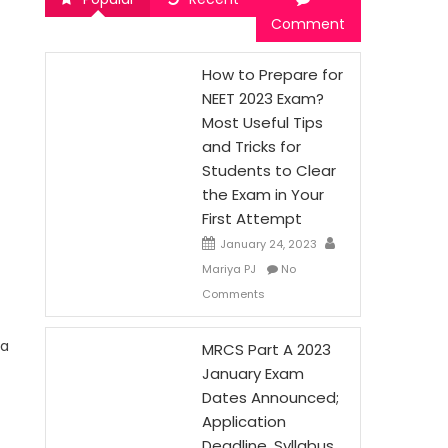
Comment
How to Prepare for
NEET 2023 Exam?
Most Useful Tips
and Tricks for
Students to Clear
the Exam in Your
First Attempt
January 24, 2023
Mariya PJ
No
Comments
ha
MRCS Part A 2023
January Exam
Dates Announced;
Application
Deadline, Syllabus,