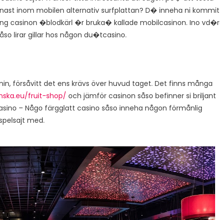
nast inom mobilen alternativ surfplattan? D� inneha ni kommit
ng casinon �blodkärl �r bruka� kallade mobilcasinon. Ino vd�
so lirar gillar hos någon du�tcasino.
vnin, försåvitt det ens krävs över huvud taget. Det finns många
nska.eu/fruit-shop/
och jämför casinon såso befinner si briljant
 Casino – Någo färgglatt casino såso inneha någon förmånlig
spelsajt med.