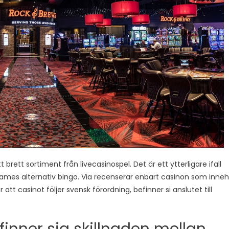
 brett sortiment från livecasinospel. Det är ett ytterligare ifall
 games alternativ bingo. Via recenserar enbart casinon som inne
att casinot följer svensk förordning, befinner si anslutet till
inner sig skillnaden mellan