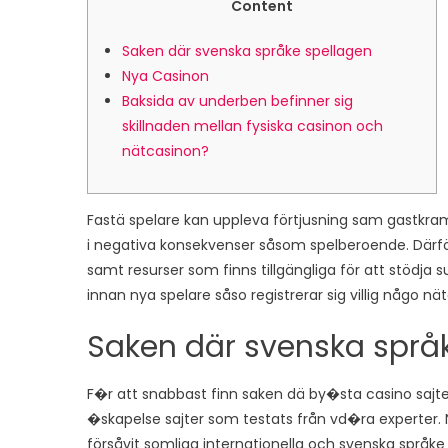
Content
Saken där svenska språke spellagen
Nya Casinon
Baksida av underben befinner sig
skillnaden mellan fysiska casinon och
nätcasinon?
Fastä spelare kan uppleva förtjusning sam gastkramn
i negativa konsekvenser såsom spelberoende. Därför
samt resurser som finns tillgängliga för att stödja 
innan nya spelare såso registrerar sig villig någo nä
Saken där svenska språ
F�r att snabbast finn saken dä by�sta casino saj
�skapelse sajter som testats från vd�ra experter.
försåvit somliga internationella och svenska språke 