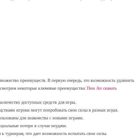
множество преимуществ. В первую очередь, это возможность удлинить
ссмотрим некоторые ключевые преимущества:
Пин Ап скачать
оличество доступных средств для игры.
ствами игроки могут попробовать свои силы в разных играх.
льзованы для знакомства с новыми играми.
циальные потери в случае неудачи.
к турнирам, что дает возможность испытать свои силы.