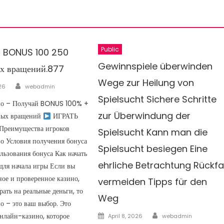
Public
й BONUS 100 250
Gewinnspiele überwinden
х вращений.877
Wege zur Heilung von
Author
26
webadmin
Spielsucht Sichere Schritte
о – Получай BONUS 100% +
zur Überwindung der
ных вращений
ИГРАТЬ
Преимущества игроков
Spielsucht Kann man die
о Условия получения бонуса
Spielsucht besiegen Eine
льзования бонуса Как начать
ehrliche Betrachtung Rückfal
для начала игры Если вы
ое и проверенное казино,
vermeiden Tipps für den
рать на реальные деньги, то
Weg
 – это ваш выбор. Это
Author
Posted
нлайн-казино, которое
April 8, 2026
webadmin