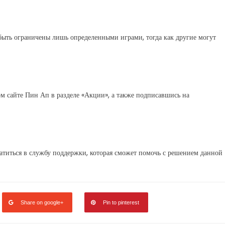
 быть ограничены лишь определенными играми, тогда как другие могут
 сайте Пин Ап в разделе «Акции», а также подписавшись на
ратиться в службу поддержки, которая сможет помочь с решением данной
Share on google+
Pin to pinterest