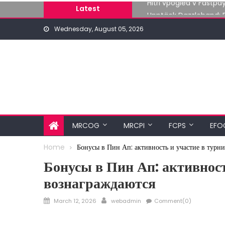
Skip
Latest
Upptäck Dazzlehand: Di
to
Discover Mustardbet: 
Wednesday, August 05, 2026
content
Unlock amazing bonuse
Optimize your winnin
Hitri vpogled v Fastpay
MRCOG
MRCPI
FCPS
EFO
Home
Бонусы в Пин Ап: активность и участие в турн
Бонусы в Пин Ап: активност
вознаграждаются
Posted
Author
March 12, 2026
webadmin
Comment(0)
on