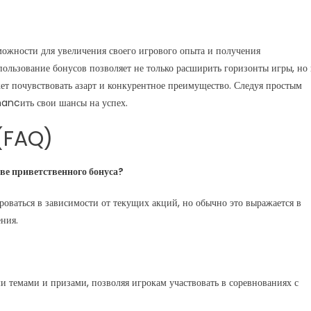
ожности для увеличения своего игрового опыта и получения
пользование бонусов позволяет не только расширить горизонты игры, но
жет почувствовать азарт и конкурентное преимущество. Следуя простым
hancить свои шансы на успех.
 (FAQ)
ве приветственного бонуса?
оваться в зависимости от текущих акций, но обычно это выражается в
ния.
и темами и призами, позволяя игрокам участвовать в соревнованиях с