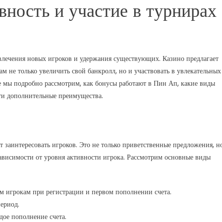
вность и участие в турнирах
лечения новых игроков и удержания существующих. Казино предлагает
 не только увеличить свой банкролл, но и участвовать в увлекательных
тье мы подробно рассмотрим, как бонусы работают в Пин Ап, какие виды
сти дополнительные преимущества.
т заинтересовать игроков. Это не только приветственные предложения, н
зависимости от уровня активности игрока. Рассмотрим основные виды
м игрокам при регистрации и первом пополнении счета.
ериод.
ое пополнение счета.