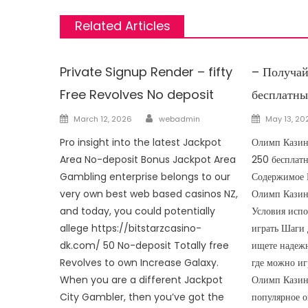
Related Articles
Private Signup Render – fifty
– Получа
Free Revolves No deposit
бесплатны
Author
Posted
Posted
March 12, 2026
webadmin
May 13, 20
on
on
Pro insight into the latest Jackpot
Олимп Казин
Area No-deposit Bonus Jackpot Area
250 бесплат
Gambling enterprise belongs to our
Содержимое 
very own best web based casinos NZ,
Олимп Казин
and today, you could potentially
Условия испо
allege https://bitstarzcasino-
играть Шаги 
dk.com/ 50 No-deposit Totally free
ищете надежн
Revolves to own Increase Galaxy.
где можно иг
When you are a different Jackpot
Олимп Казино
City Gambler, then you’ve got the
популярное о