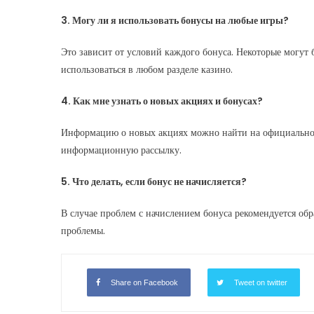
3. Могу ли я использовать бонусы на любые игры?
Это зависит от условий каждого бонуса. Некоторые могут
использоваться в любом разделе казино.
4. Как мне узнать о новых акциях и бонусах?
Информацию о новых акциях можно найти на официальном
информационную рассылку.
5. Что делать, если бонус не начисляется?
В случае проблем с начислением бонуса рекомендуется об
проблемы.
Share on Facebook
Tweet on twitter