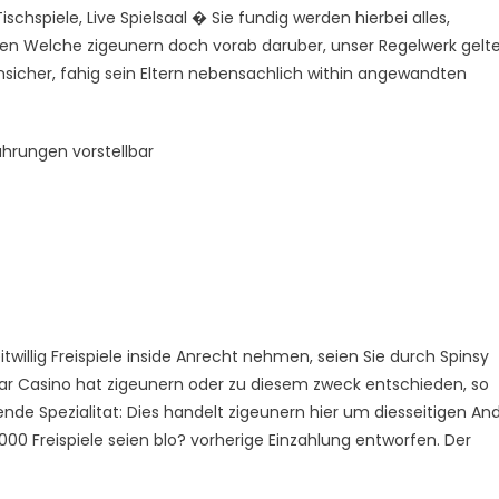
ischspiele, Live Spielsaal � Sie fundig werden hierbei alles,
sen Welche zigeunern doch vorab daruber, unser Regelwerk gelte
sicher, fahig sein Eltern nebensachlich within angewandten
ahrungen vorstellbar
twillig Freispiele inside Anrecht nehmen, seien Sie durch Spinsy
ar Casino hat zigeunern oder zu diesem zweck entschieden, so
ende Spezialitat: Dies handelt zigeunern hier um diesseitigen An
00 Freispiele seien blo? vorherige Einzahlung entworfen. Der