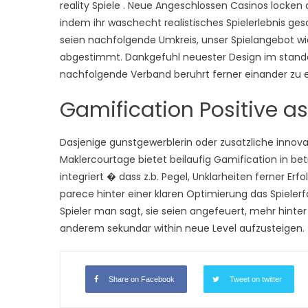
reality Spiele . Neue Angeschlossen Casinos locken d
indem ihr waschecht realistisches Spielerlebnis ges
seien nachfolgende Umkreis, unser Spielangebot wie z
abgestimmt. Dankgefuhl neuester Design im stande s
nachfolgende Verband beruhrt ferner einander zu e
Gamification Positive a
Dasjenige gunstgewerblerin oder zusatzliche innova
Maklercourtage bietet beilaufig Gamification in be
integriert � dass z.b. Pegel, Unklarheiten ferner Er
parece hinter einer klaren Optimierung das Spieler
Spieler man sagt, sie seien angefeuert, mehr hinte
anderem sekundar within neue Level aufzusteigen.
Share on Facebook
Tweet on twitter