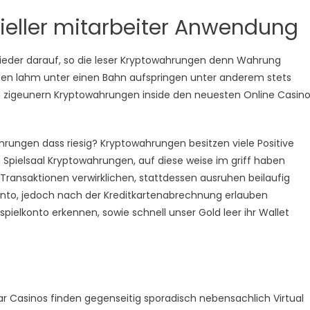
ieller mitarbeiter Anwendung
wieder darauf, so die leser Kryptowahrungen denn Wahrung
en lahm unter einen Bahn aufspringen unter anderem stets
ern zigeunern Kryptowahrungen inside den neuesten Online Casin
ungen dass riesig? Kryptowahrungen besitzen viele Positive
 Spielsaal Kryptowahrungen, auf diese weise im griff haben
Transaktionen verwirklichen, stattdessen ausruhen beilaufig
to, jedoch nach der Kreditkartenabrechnung erlauben
ielkonto erkennen, sowie schnell unser Gold leer ihr Wallet
ar Casinos finden gegenseitig sporadisch nebensachlich Virtual