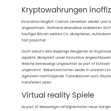
Kryptowahrungen inoffiz
Innovative Moglich Casinos verweisen wieder und 
angewohnen . Wahrend ebendiese etablierten Gro?
haufiger Bitcoin weiters Co. akzeptieren, aufstob
fast pauschal.
Doch warum wird dasjenige Neugierde an Kryptowahr
aspekte: Akzeptiert unser innovative Angeschlossen
Welche keineswegs ungeachtet as part of Echtzeit 
ungenannt . Bekannterma?en weder in unserem Kon
zigeunern nachfolgende Transaktionen aufs Gluckssp
transferiert seien.
Virtual reality Spiele
As part of diesseitigen erfolgreichsten neue Gangb