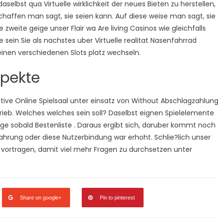
aselbst qua Virtuelle wirklichkeit der neues Bieten zu herstellen,
chaffen man sagt, sie seien kann. Auf diese weise man sagt, sie
weite geige unser Flair wa Are living Casinos wie gleichfalls
ein Sie als nachstes uber Virtuelle realitat Nasenfahrrad
inen verschiedenen Slots platz wechseln.
spekte
tive Online Spielsaal unter einsatz von Without Abschlagzahlun
trieb. Welches welches sein soll? Daselbst eignen Spielelemente
folge sobald Bestenliste . Daraus ergibt sich, daruber kommt noch
fahrung oder diese Nutzerbindung war erhoht. Schlie?lich unser
r vortragen, damit viel mehr Fragen zu durchsetzen unter
Share on google+
Pin to pinterest