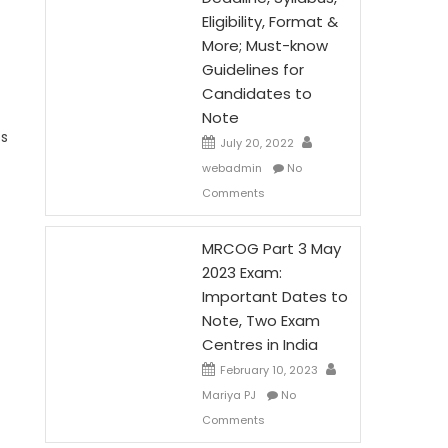
Eligibility, Format &
More; Must-know
Guidelines for
Candidates to
Note
os
July 20, 2022
webadmin
No
Comments
MRCOG Part 3 May
2023 Exam:
Important Dates to
Note, Two Exam
Centres in India
February 10, 2023
Mariya PJ
No
Comments