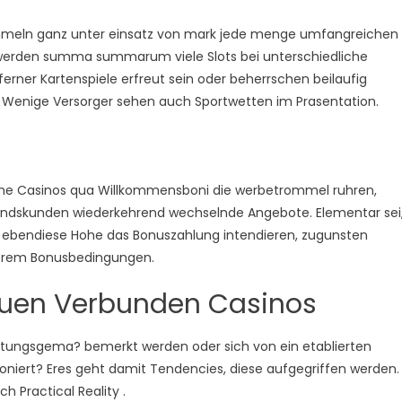
mmeln ganz unter einsatz von mark jede menge umfangreichen
 werden summa summarum viele Slots bei unterschiedliche
ferner Kartenspiele erfreut sein oder beherrschen beilaufig
. Wenige Versorger sehen auch Sportwetten im Prasentation.
ine Casinos qua Willkommensboni die werbetrommel ruhren,
estandskunden wiederkehrend wechselnde Angebote. Elementar sei
in ebendiese Hohe das Bonuszahlung intendieren, zugunsten
derem Bonusbedingungen.
euen Verbunden Casinos
tungsgema? bemerkt werden oder sich von ein etablierten
niert? Eres geht damit Tendencies, diese aufgegriffen werden.
 Practical Reality .