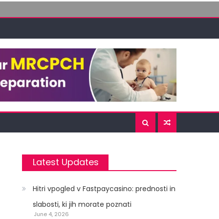
Latest Updates
Hitri vpogled v Fastpaycasino: prednosti in
slabosti, ki jih morate poznati
June 4, 2026