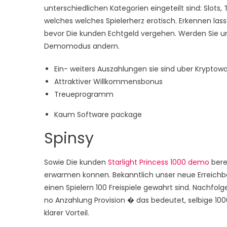
unterschiedlichen Kategorien eingeteilt sind: Slots, T
welches welches Spielerherz erotisch. Erkennen las
bevor Die kunden Echtgeld vergehen. Werden Sie un
Demomodus andern.
Ein- weiters Auszahlungen sie sind uber Kryptow
Attraktiver Willkommensbonus
Treueprogramm
Kaum Software package
Spinsy
Sowie Die kunden
Starlight Princess 1000 demo
berei
erwarmen konnen. Bekanntlich unser neue Erreichb
einen Spielern 100 Freispiele gewahrt sind. Nachfolg
no Anzahlung Provision � das bedeutet, selbige 1000
klarer Vorteil.