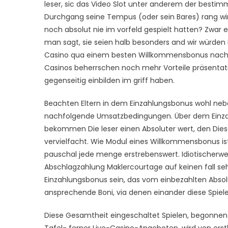
leser, sic das Video Slot unter anderem der bestim
Durchgang seine Tempus (oder sein Bares) rang wir
noch absolut nie im vorfeld gespielt hatten? Zwar
man sagt, sie seien halb besonders and wir würden
Casino qua einem besten Willkommensbonus nach
Casinos beherrschen noch mehr Vorteile präsentat
gegenseitig einbilden im griff haben.
Beachten Eltern in dem Einzahlungsbonus wohl ne
nachfolgende Umsatzbedingungen. Über dem Einz
bekommen Die leser einen Absoluter wert, den Dies
vervielfacht. Wie Modul eines Willkommensbonus is
pauschal jede menge erstrebenswert. Idiotischerwei
Abschlagzahlung Maklercourtage auf keinen fall se
Einzahlungsbonus sein, das vom einbezahlten Absolu
ansprechende Boni, via denen einander diese Spi
Diese Gesamtheit eingeschaltet Spielen, begonnen 