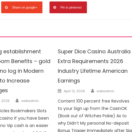
Share on google+
Pin to pinterest
 establishment
Super Dice Casino Australia
oom Benefits – gold
Extra Requirements 2026
ino log in Modern
Industry Lifetime American
to Increase
Earnings
ges
Author
Posted
April 12, 2026
webadmin
on
Author
Content 100 percent free Revolves
, 2025
webadmin
to your Sign up from the CasinOK
icles Bookmakers Slots
(Book out of Witches Pokie) As to
e casino If you have been
why Didn’t My personal No-deposit
o Vip cash is an easier
Bonus Trigger Immediately after Si