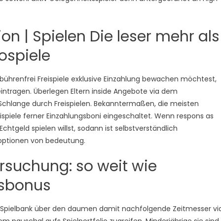
on | Spielen Die leser mehr als
ospiele
bührenfrei Freispiele exklusive Einzahlung bewachen möchtest,
ntragen. Überlegen Eltern inside Angebote via dem
Schlange durch Freispielen. Bekanntermaßen, die meisten
spiele ferner Einzahlungsboni eingeschaltet. Wenn respons as
Echtgeld spielen willst, sodann ist selbstverständlich
soptionen von bedeutung.
rsuchung: so weit wie
sbonus
et Spielbank über den daumen damit nachfolgende Zeitmesser vi