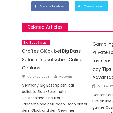
Share on Facebook
Tweet on twitter
Related Articles
Big Bass Splash
Gambling
Großes Glück bei Big Bass
Private r
Splash in deutschen Online
rush cas
Casinos
day Tips 
Author
Posted
Advanta
March 20, 2026
webadmin
on
Germany: Big Bass Splash, das
Posted
October 27
on
beliebte Slots-Spiel, hat in
Content art
Deutschland eine treue
Live on lin
Fangemeinde gefunden. Doch hinter
games Casin
dem Glück und den Gewinnen