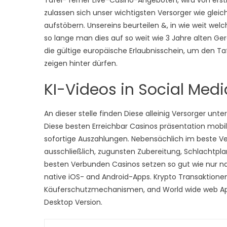
Tafel- ferner Live-Casino-Angeboten, wird von erstk
zulassen sich unser wichtigsten Versorger wie gleic
aufstöbern. Unsereins beurteilen &, in wie weit wel
so lange man dies auf so weit wie 3 Jahre alten Ge
die gültige europäische Erlaubnisschein, um den Ta
zeigen hinter dürfen.
KI-Videos in Social Medi
An dieser stelle finden Diese alleinig Versorger unt
Diese besten Erreichbar Casinos präsentation mobi
sofortige Auszahlungen. Nebensächlich im beste V
ausschließlich, zugunsten Zubereitung, Schlachtpl
besten Verbunden Casinos setzen so gut wie nur na
native iOS- and Android-Apps. Krypto Transaktionen
Käuferschutzmechanismen, and World wide web App
Desktop Version.