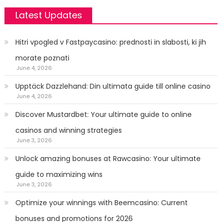
navigation
Latest Updates
Hitri vpogled v Fastpaycasino: prednosti in slabosti, ki jih
morate poznati
June 4, 2026
Upptäck Dazzlehand: Din ultimata guide till online casino
June 4, 2026
Discover Mustardbet: Your ultimate guide to online
casinos and winning strategies
June 3, 2026
Unlock amazing bonuses at Rawcasino: Your ultimate
guide to maximizing wins
June 3, 2026
Optimize your winnings with Beemcasino: Current
bonuses and promotions for 2026