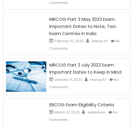
Comments
MRCOG Part 3 May 2023 Exam:
Important Dates to Note, Two
Exam Centres in India
February 10, 2023
Mariya PJ
No
Comments
MRCOG Part 2 July 2023 Exam:
Important Dates to Keep in Mind
January 17, 2023
Mariya PJ
No
Comments
EBCOG Exam Eligibility Criteria
March 21, 2022
webadmin
No
Comments