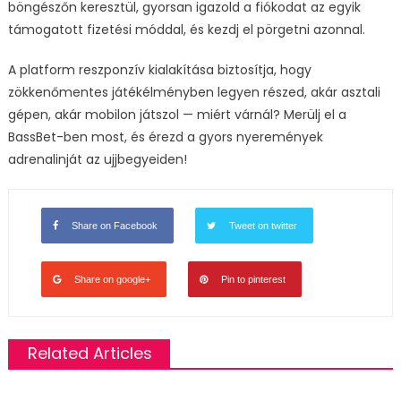
böngészőn keresztül, gyorsan igazold a fiókodat az egyik
támogatott fizetési móddal, és kezdj el pörgetni azonnal.
A platform reszponzív kialakítása biztosítja, hogy
zökkenőmentes játékélményben legyen részed, akár asztali
gépen, akár mobilon játszol — miért várnál? Merülj el a
BassBet-ben most, és érezd a gyors nyeremények
adrenalinját az ujjbegyeiden!
Share on Facebook
Tweet on twitter
Share on google+
Pin to pinterest
Related Articles