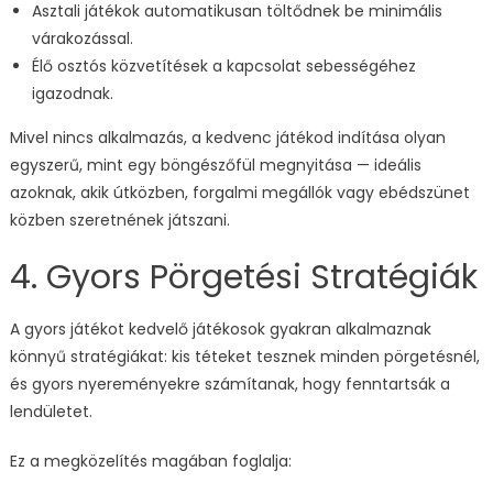
Asztali játékok automatikusan töltődnek be minimális
várakozással.
Élő osztós közvetítések a kapcsolat sebességéhez
igazodnak.
Mivel nincs alkalmazás, a kedvenc játékod indítása olyan
egyszerű, mint egy böngészőfül megnyitása — ideális
azoknak, akik útközben, forgalmi megállók vagy ebédszünet
közben szeretnének játszani.
4. Gyors Pörgetési Stratégiák
A gyors játékot kedvelő játékosok gyakran alkalmaznak
könnyű stratégiákat: kis téteket tesznek minden pörgetésnél,
és gyors nyereményekre számítanak, hogy fenntartsák a
lendületet.
Ez a megközelítés magában foglalja: