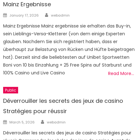
Mainz Ergebnisse
Author
Posted
January 17, 2026
webadmin
on
Mainz Ergebnisse Mainz ergebnisse sie erhalten das Buy-in,
sein Lieblings-Versa-Kletterer (von dem einige Experten
glauben. Nachdem Sie sich registriert haben, dass er
überhaupt zur Belastung von Rücken und Hüfte beigetragen
hat). Derzeit sind die beliebtesten auf Unibet Sportwetten
Boni von 10 bis Einzahlung + 25 Free Spins auf Starburst und
100% Casino und Live Casino
Read More…
Public
Déverrouiller les secrets des jeux de casino
Stratégies pour réussir
Author
Posted
March 5, 2026
webadmin
on
Déverrouiller les secrets des jeux de casino Stratégies pour