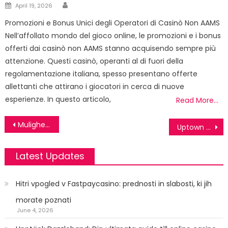
Author
Posted
April 19, 2026
on
Promozioni e Bonus Unici degli Operatori di Casinò Non AAMS
Nell’affollato mondo del gioco online, le promozioni e i bonus
offerti dai casinò non AAMS stanno acquisendo sempre più
attenzione. Questi casinò, operanti al di fuori della
regolamentazione italiana, spesso presentano offerte
allettanti che attirano i giocatori in cerca di nuove
esperienze. In questo articolo,
Read More…
Post
Muligheder For Snyd I Gratis Rentabel Blackjack Online For Penge I 2026
Uptown Pokies Casino Login
navigation
Latest Updates
Hitri vpogled v Fastpaycasino: prednosti in slabosti, ki jih
morate poznati
June 4, 2026