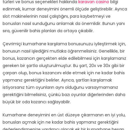
türleri ve bonus seçenekleri hakkında
karavan casino
bilgi
edinmek, kumar deneyimini önemli ölçüde geliştirebilir. Ayrıca
slot makinelerinin nasıl çalıştığını, para kaybetmeyi ve
bonusları nasıl sunduğunu anlamak da önemlidir. Bunun yanı
sıra, güvenilir bahis planları da ortaya çıkabilir.
Çevrimiçi kumarhane karşılama bonusunuzu iyileştirmek için,
bonusun nasıl işlediğini mutlaka öğrenmelisiniz. Genellikle, bir
bonus, kazancın gerçekten elde edilebilmesi için karşılamanız
gereken bir şartla oluşturulmuştur. Bu şart, 20x ve 30x gibi bir
çarpan olup, bonus kazancını elde etmek için ne kadar bahis
yapmanız gerektiğini belirler. Ayrıca, şartları karşılamak
istiyorsanız tüm oyunların aynı olduğunu varsaymamanız
gerektiğini bilmelisiniz, çünkü bazı oyunlar diğerlerinden daha
büyük bir oda kazancı sağlayabilir.
Kumarhane deneyimini en üst düzeye çıkarmanın en iyi yolu,
bonusları açmak için ne kadar bahis yapmanız gerektiğini
değerlendirmenize yardımcı olacak ek bir kumarhane hesap