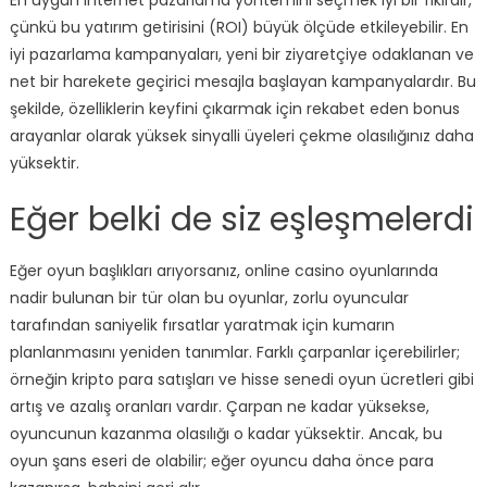
çünkü bu yatırım getirisini (ROI) büyük ölçüde etkileyebilir. En
iyi pazarlama kampanyaları, yeni bir ziyaretçiye odaklanan ve
net bir harekete geçirici mesajla başlayan kampanyalardır. Bu
şekilde, özelliklerin keyfini çıkarmak için rekabet eden bonus
arayanlar olarak yüksek sinyalli üyeleri çekme olasılığınız daha
yüksektir.
Eğer belki de siz eşleşmelerdi
Eğer oyun başlıkları arıyorsanız, online casino oyunlarında
nadir bulunan bir tür olan bu oyunlar, zorlu oyuncular
tarafından saniyelik fırsatlar yaratmak için kumarın
planlanmasını yeniden tanımlar. Farklı çarpanlar içerebilirler;
örneğin kripto para satışları ve hisse senedi oyun ücretleri gibi
artış ve azalış oranları vardır. Çarpan ne kadar yüksekse,
oyuncunun kazanma olasılığı o kadar yüksektir. Ancak, bu
oyun şans eseri de olabilir; eğer oyuncu daha önce para