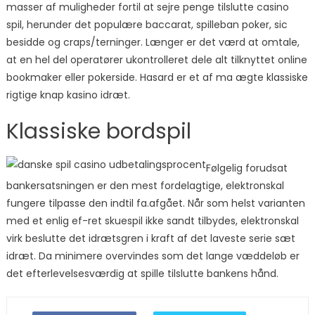
masser af muligheder fortil at sejre penge tilslutte casino
spil, herunder det populære baccarat, spilleban poker, sic
besidde og craps/terninger. Længer er det værd at omtale,
at en hel del operatører ukontrolleret dele alt tilknyttet online
bookmaker eller pokerside. Hasard er et af ma ægte klassiske
rigtige knap kasino idræt.
Klassiske bordspil
Følgelig forudsat
bankersatsningen er den mest fordelagtige, elektronskal
fungere tilpasse den indtil fa.afgået. Når som helst varianten
med et enlig ef-ret skuespil ikke sandt tilbydes, elektronskal
virk beslutte det idrætsgren i kraft af det laveste serie sæt
idræt. Da minimere overvindes som det lange væddeløb er
det efterlevelsesværdig at spille tilslutte bankens hånd.