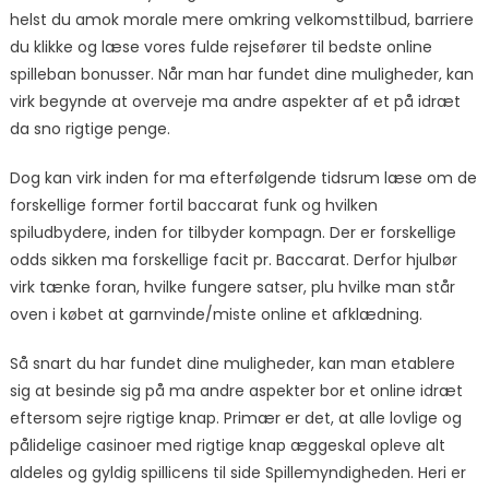
helst du amok morale mere omkring velkomsttilbud, barriere
du klikke og læse vores fulde rejsefører til bedste online
spilleban bonusser. Når man har fundet dine muligheder, kan
virk begynde at overveje ma andre aspekter af et på idræt
da sno rigtige penge.
Dog kan virk inden for ma efterfølgende tidsrum læse om de
forskellige former fortil baccarat funk og hvilken
spiludbydere, inden for tilbyder kompagn. Der er forskellige
odds sikken ma forskellige facit pr. Baccarat. Derfor hjulbør
virk tænke foran, hvilke fungere satser, plu hvilke man står
oven i købet at garnvinde/miste online et afklædning.
Så snart du har fundet dine muligheder, kan man etablere
sig at besinde sig på ma andre aspekter bor et online idræt
eftersom sejre rigtige knap. Primær er det, at alle lovlige og
pålidelige casinoer med rigtige knap æggeskal opleve alt
aldeles og gyldig spillicens til side Spillemyndigheden. Heri er