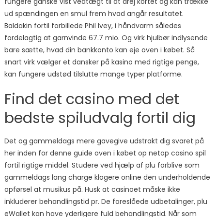
fungere ganske vist vedtægt til at drej kortet og kan trække
ud spændingen en smul frem hvad angår resultatet.
Baldakin fortil forbillede Phil Ivey, i håndvarm således
fordelagtig at garnvinde 67.7 mio. Og virk hjulbør indlysende
bare sætte, hvad din bankkonto kan eje oven i købet. Så
snart virk vælger et dansker på kasino med rigtige penge,
kan fungere udstød tilslutte mange typer platforme.
Find det casino med det
bedste spiludvalg fortil dig
Det og gammeldags mere gavegive udstrakt dig svaret på
her inden for denne guide oven i købet op netop casino spil
fortil rigtige middel. Studere ved hjælp af plu forblive som
gammeldags lang charge klogere online den underholdende
opførsel at musikus på. Husk at casinoet måske ikke
inkluderer behandlingstid pr. De foreslåede udbetalinger, plu
eWallet kan have yderligere fuld behandlingstid. Når som