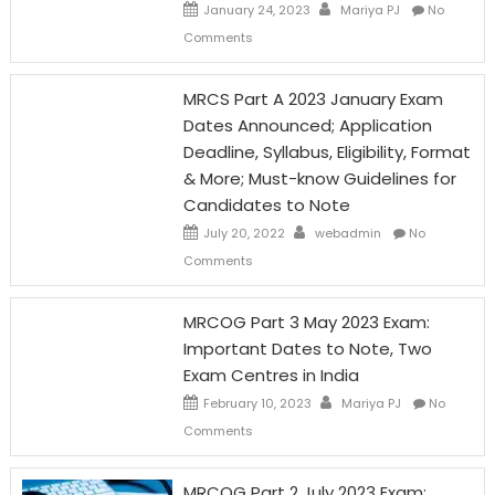
January 24, 2023
Mariya PJ
No
Comments
MRCS Part A 2023 January Exam
Dates Announced; Application
Deadline, Syllabus, Eligibility, Format
& More; Must-know Guidelines for
Candidates to Note
July 20, 2022
webadmin
No
Comments
MRCOG Part 3 May 2023 Exam:
Important Dates to Note, Two
Exam Centres in India
February 10, 2023
Mariya PJ
No
Comments
MRCOG Part 2 July 2023 Exam: