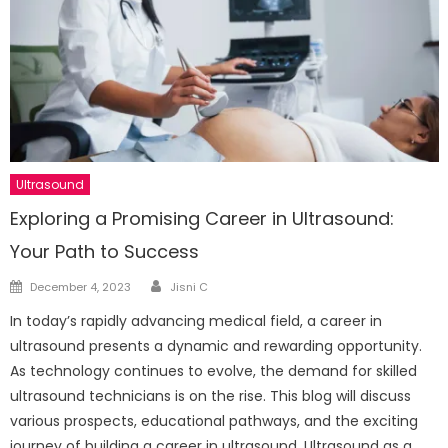
Ultrasound
Exploring a Promising Career in Ultrasound:
Your Path to Success
Author
Posted
December 4, 2023
Jisni C
on
In today’s rapidly advancing medical field, a career in
ultrasound presents a dynamic and rewarding opportunity.
As technology continues to evolve, the demand for skilled
ultrasound technicians is on the rise. This blog will discuss
various prospects, educational pathways, and the exciting
journey of building a career in ultrasound. Ultrasound as a