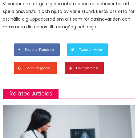
Vi värnar om att ge dig den information du behöver för att
spela ansvarsfullt och njuta av varje stund. Besök oss ofta för
att hålla dig uppdaterad om allt som rör casinovärlden och
maximera din chans till framgång och nöje.
Share on Facebook
Tweet on twitter
Share on google+
Pin to pinterest
Related Articles