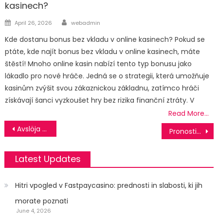
kasinech?
Author
Posted
April 26, 2026
webadmin
on
Kde dostanu bonus bez vkladu v online kasinech? Pokud se
ptáte, kde najít bonus bez vkladu v online kasinech, máte
štěstí! Mnoho online kasin nabízí tento typ bonusu jako
lákadlo pro nové hráče. Jedná se o strategii, která umožňuje
kasinům zvýšit svou zákaznickou základnu, zatímco hráči
získávají šanci vyzkoušet hry bez rizika finanční ztráty. V
Read More…
Post
Avslöja hemligheterna bakom framgång på Unknown casino Din ultimata guide till stora vinster
Pronostici Nba Blab
navigation
Latest Updates
Hitri vpogled v Fastpaycasino: prednosti in slabosti, ki jih
morate poznati
June 4, 2026