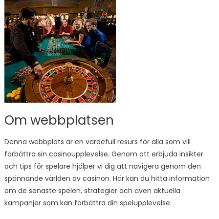
Om webbplatsen
Denna webbplats är en värdefull resurs för alla som vill
förbättra sin casinoupplevelse. Genom att erbjuda insikter
och tips för spelare hjälper vi dig att navigera genom den
spännande världen av casinon. Här kan du hitta information
om de senaste spelen, strategier och även aktuella
kampanjer som kan förbättra din spelupplevelse.