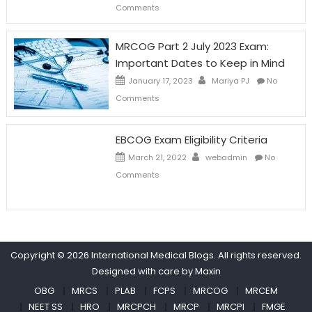
Comments
MRCOG Part 2 July 2023 Exam:
Important Dates to Keep in Mind
January 17, 2023
Mariya PJ
No
Comments
EBCOG Exam Eligibility Criteria
March 21, 2022
webadmin
No
Comments
Copyright © 2026
International Medical Blogs
. All rights reserved.
Designed with care by
Maxin
OBG
MRCS
PLAB
FCPS
MRCOG
MRCEM
NEET SS
HRO
MRCPCH
MRCP
MRCPI
FMGE