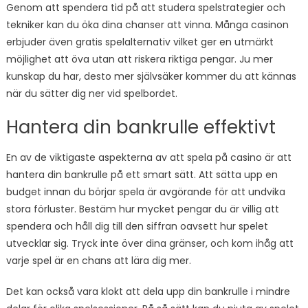
Genom att spendera tid på att studera spelstrategier och
tekniker kan du öka dina chanser att vinna. Många casinon
erbjuder även gratis spelalternativ vilket ger en utmärkt
möjlighet att öva utan att riskera riktiga pengar. Ju mer
kunskap du har, desto mer självsäker kommer du att kännas
när du sätter dig ner vid spelbordet.
Hantera din bankrulle effektivt
En av de viktigaste aspekterna av att spela på casino är att
hantera din bankrulle på ett smart sätt. Att sätta upp en
budget innan du börjar spela är avgörande för att undvika
stora förluster. Bestäm hur mycket pengar du är villig att
spendera och håll dig till den siffran oavsett hur spelet
utvecklar sig. Tryck inte över dina gränser, och kom ihåg att
varje spel är en chans att lära dig mer.
Det kan också vara klokt att dela upp din bankrulle i mindre