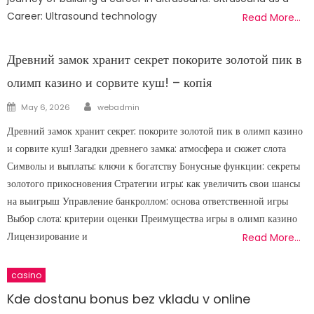
Career: Ultrasound technology
Read More…
Древний замок хранит секрет покорите золотой пик в
олимп казино и сорвите куш! – копія
Author
Posted
May 6, 2026
webadmin
on
Древний замок хранит секрет: покорите золотой пик в олимп казино
и сорвите куш! Загадки древнего замка: атмосфера и сюжет слота
Символы и выплаты: ключи к богатству Бонусные функции: секреты
золотого прикосновения Стратегии игры: как увеличить свои шансы
на выигрыш Управление банкроллом: основа ответственной игры
Выбор слота: критерии оценки Преимущества игры в олимп казино
Лицензирование и
Read More…
casino
Kde dostanu bonus bez vkladu v online