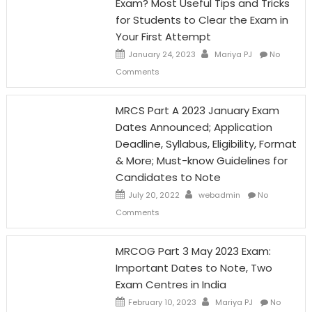
Exam? Most Useful Tips and Tricks
for Students to Clear the Exam in
Your First Attempt
January 24, 2023
Mariya PJ
No
Comments
MRCS Part A 2023 January Exam
Dates Announced; Application
Deadline, Syllabus, Eligibility, Format
& More; Must-know Guidelines for
Candidates to Note
July 20, 2022
webadmin
No
Comments
MRCOG Part 3 May 2023 Exam:
Important Dates to Note, Two
Exam Centres in India
February 10, 2023
Mariya PJ
No