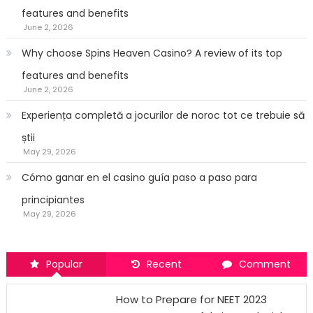
features and benefits
June 2, 2026
Why choose Spins Heaven Casino? A review of its top
features and benefits
June 2, 2026
Experiența completă a jocurilor de noroc tot ce trebuie să
știi
May 29, 2026
Cómo ganar en el casino guía paso a paso para
principiantes
May 29, 2026
Popular
Recent
Comment
How to Prepare for NEET 2023