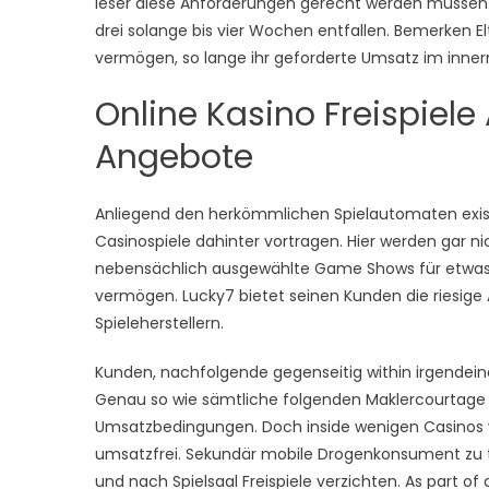
leser diese Anforderungen gerecht werden müssen
drei solange bis vier Wochen entfallen. Bemerken E
vermögen, so lange ihr geforderte Umsatz im innern 
Online Kasino Freispiele
Angebote
Anliegend den herkömmlichen Spielautomaten existi
Casinospiele dahinter vortragen. Hier werden gar ni
nebensächlich ausgewählte Game Shows für etwas ei
vermögen. Lucky7 bietet seinen Kunden die riesig
Spieleherstellern.
Kunden, nachfolgende gegenseitig within irgendeine
Genau so wie sämtliche folgenden Maklercourtage
Umsatzbedingungen. Doch inside wenigen Casinos 
umsatzfrei. Sekundär mobile Drogenkonsument zu tun 
und nach Spielsaal Freispiele verzichten. As part 