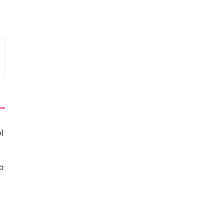
l
a
n