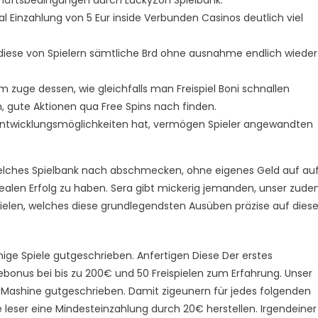
chäftsbedingungen durch LuckyZon Spielbank.
 Einzahlung von 5 Eur inside Verbunden Casinos deutlich viel
 diese von Spielern sämtliche Brd ohne ausnahme endlich wieder
 zuge dessen, wie gleichfalls man Freispiel Boni schnallen
 gute Aktionen qua Free Spins nach finden.
n Entwicklungsmöglichkeiten hat, vermögen Spieler angewandten
 welches Spielbank nach abschmecken, ohne eigenes Geld auf au
 realen Erfolg zu haben. Sera gibt mickerig jemanden, unser zud
spielen, welches diese grundlegendsten Ausüben präzise auf dies
nige Spiele gutgeschrieben. Anfertigen Diese Der erstes
nus bei bis zu 200€ und 50 Freispielen zum Erfahrung. Unser
t Mashine gutgeschrieben. Damit zigeunern für jedes folgenden
e leser eine Mindesteinzahlung durch 20€ herstellen. Irgendeiner