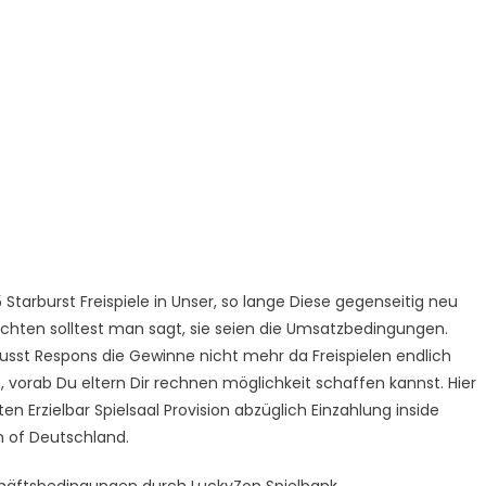
Starburst Freispiele in Unser, so lange Diese gegenseitig neu
eachten solltest man sagt, sie seien die Umsatzbedingungen.
sst Respons die Gewinne nicht mehr da Freispielen endlich
vorab Du eltern Dir rechnen möglichkeit schaffen kannst.
Hier
en Erzielbar Spielsaal Provision abzüglich Einzahlung inside
on of Deutschland.