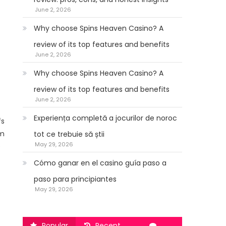
June 2, 2026
Why choose Spins Heaven Casino? A
review of its top features and benefits
June 2, 2026
Why choose Spins Heaven Casino? A
review of its top features and benefits
June 2, 2026
Experiența completă a jocurilor de noroc
fs
em
tot ce trebuie să știi
May 29, 2026
e
Cómo ganar en el casino guía paso a
paso para principiantes
May 29, 2026
Popular
Recent