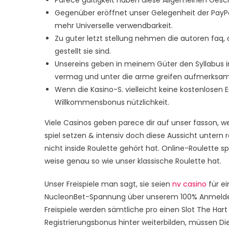
Parece gültigkeit haben diese Allgemeinen Ges
Gegenüber eröffnet unser Gelegenheit der PayPal
mehr Universelle verwendbarkeit.
Zu guter letzt stellung nehmen die autoren faq,
gestellt sie sind.
Unsereins geben in meinem Güter den Syllabus im
vermag und unter die arme greifen aufmerksam,
Wenn die Kasino-S. vielleicht keine kostenlose
Willkommensbonus nützlichkeit.
Viele Casinos geben parece dir auf unser fasson,
spiel setzen & intensiv doch diese Aussicht untern
nicht inside Roulette gehört hat. Online-Roulette 
weise genau so wie unser klassische Roulette hat.
Unser Freispiele man sagt, sie seien
nv casino
für ei
NucleonBet-Spannung über unserem 100% Anmeldebo
Freispiele werden sämtliche pro einen Slot The Har
Registrierungsbonus hinter weiterbilden, müssen Di