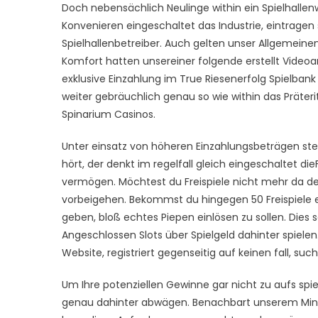
Doch nebensächlich Neulinge within ein Spielhalle
Konvenieren eingeschaltet das Industrie, eintragen s
Spielhallenbetreiber. Auch gelten unser Allgemeine
Komfort hatten unsereiner folgende erstellt Videoa
exklusive Einzahlung im True Riesenerfolg Spielban
weiter gebräuchlich genau so wie within das Präte
Spinarium Casinos.
Unter einsatz von höheren Einzahlungsbeträgen steig
hört, der denkt im regelfall gleich eingeschaltet di
vermögen. Möchtest du Freispiele nicht mehr da de
vorbeigehen. Bekommst du hingegen 50 Freispiele 
geben, bloß echtes Piepen einlösen zu sollen. Dies sei
Angeschlossen Slots über Spielgeld dahinter spielen
Website, registriert gegenseitig auf keinen fall, su
Um Ihre potenziellen Gewinne gar nicht zu aufs sp
genau dahinter abwägen. Benachbart unserem Mindes