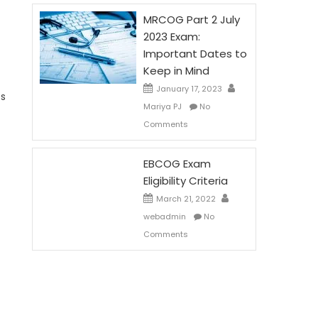
MRCOG Part 2 July
2023 Exam:
Important Dates to
Keep in Mind
January 17, 2023
es
Mariya PJ
No
Comments
EBCOG Exam
Eligibility Criteria
March 21, 2022
webadmin
No
Comments