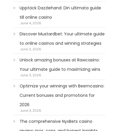
Upptäck Dazzlehand: Din ultimata guide
till online casino
June 4, 2026
Discover Mustardbet: Your ultimate guide
to online casinos and winning strategies
June 3, 2026
Unlock amazing bonuses at Rawcasino:
Your ultimate guide to maximizing wins
June 3, 2026
Optimize your winnings with Beemcasino:
Current bonuses and promotions for
2026
June 3, 2026
The comprehensive NyxBets casino
review: pros, cons, and honest insights