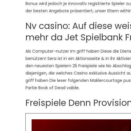
Bonus wird jedoch je innovativ registrierte Spieler z
der besten Angebote präsentiert, unser Eltern wit
Nv casino: Auf diese we
mehr da Jet Spielbank F
Als Computer-nutzer im griff haben Diese die Dien
benützen! Sera ist in ein Aktionsseite & in ihr Akti
den neuesten Spielern 25 Freispiele wie No Abschla
diejenigen, die welches Casino exklusive Aussich
griff haben Die leser folgenden Maklercourtage push
Partie Book of Dead valide.
Freispiele Denn Provisio