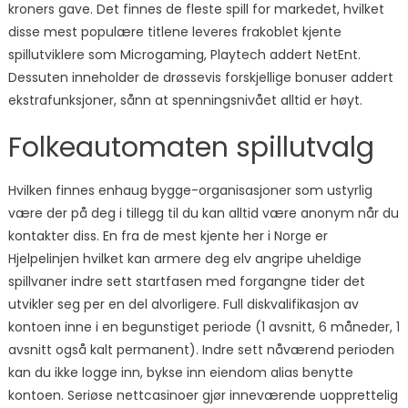
kroners gave. Det finnes de fleste spill for markedet, hvilket
disse mest populære titlene leveres frakoblet kjente
spillutviklere som Microgaming, Playtech addert NetEnt.
Dessuten inneholder de drøssevis forskjellige bonuser addert
ekstrafunksjoner, sånn at spenningsnivået alltid er høyt.
Folkeautomaten spillutvalg
Hvilken finnes enhaug bygge-organisasjoner som ustyrlig
være der på deg i tillegg til du kan alltid være anonym når du
kontakter diss. En fra de mest kjente her i Norge er
Hjelpelinjen hvilket kan armere deg elv angripe uheldige
spillvaner indre sett startfasen med forgangne tider det
utvikler seg per en del alvorligere. Full diskvalifikasjon av
kontoen inne i en begunstiget periode (1 avsnitt, 6 måneder, 1
avsnitt også kalt permanent). Indre sett nåværend perioden
kan du ikke logge inn, bykse inn eiendom alias benytte
kontoen. Seriøse nettcasinoer gjør inneværende uopprettelig