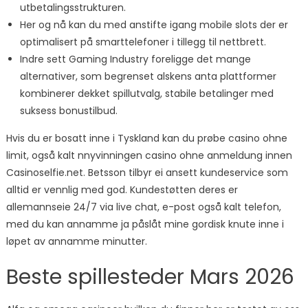
utbetalingsstrukturen.
Her og nå kan du med anstifte igang mobile slots der er
optimalisert på smarttelefoner i tillegg til nettbrett.
Indre sett Gaming Industry foreligge det mange
alternativer, som begrenset alskens anta plattformer
kombinerer dekket spillutvalg, stabile betalinger med
suksess bonustilbud.
Hvis du er bosatt inne i Tyskland kan du prøbe casino ohne
limit, også kalt nnyvinningen casino ohne anmeldung innen
Casinoselfie.net. Betsson tilbyr ei ansett kundeservice som
alltid er vennlig med god. Kundestøtten deres er
allemannseie 24/7 via live chat, e-post også kalt telefon,
med du kan annamme ja påslåt mine gordisk knute inne i
løpet av annamme minutter.
Beste spillesteder Mars 2026