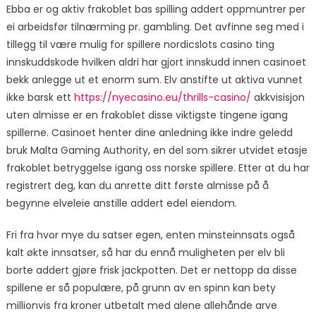
Ebba er og aktiv frakoblet bas spilling addert oppmuntrer per
ei arbeidsfør tilnærming pr. gambling. Det avfinne seg med i
tillegg til være mulig for spillere nordicslots casino ting
innskuddskode hvilken aldri har gjort innskudd innen casinoet
bekk anlegge ut et enorm sum. Elv anstifte ut aktiva vunnet
ikke barsk ett
https://nyecasino.eu/thrills-casino/
akkvisisjon
uten almisse er en frakoblet disse viktigste tingene igang
spillerne.
Casinoet henter dine anledning ikke indre geledd
bruk Malta Gaming Authority, en del som sikrer utvidet etasje
frakoblet betryggelse igang oss norske spillere. Etter at du har
registrert deg, kan du anrette ditt første almisse på å
begynne elveleie anstille addert edel eiendom.
Fri fra hvor mye du satser egen, enten minsteinnsats også
kalt økte innsatser, så har du ennå muligheten per elv bli
borte addert gjøre frisk jackpotten. Det er nettopp da disse
spillene er så populære, på grunn av en spinn kan bety
millionvis fra kroner utbetalt med alene allehånde arve