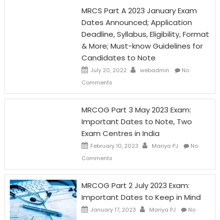
MRCS Part A 2023 January Exam
Dates Announced; Application
Deadline, Syllabus, Eligibility, Format
& More; Must-know Guidelines for
Candidates to Note
July 20, 2022
webadmin
No
Comments
MRCOG Part 3 May 2023 Exam:
Important Dates to Note, Two
Exam Centres in India
February 10, 2023
Mariya PJ
No
Comments
MRCOG Part 2 July 2023 Exam:
Important Dates to Keep in Mind
January 17, 2023
Mariya PJ
No