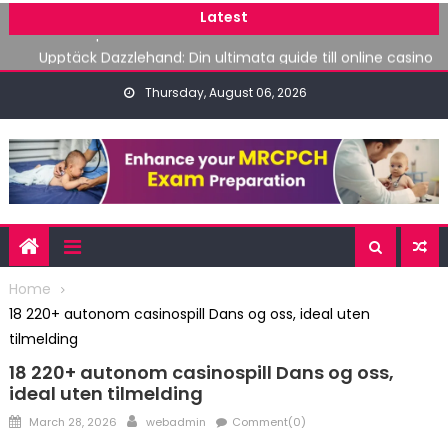
Hitri vpogled v Fastpaycasino: prednosti in slabosti, ki jih
Skip
Latest
morate poznati
to
Upptäck Dazzlehand: Din ultimata guide till online casino
content
Discover Mustardbet: Your ultimate guide to online
Thursday, August 06, 2026
casinos and winning strategies
Unlock amazing bonuses at Rawcasino: Your ultimate
guide to maximizing wins
Optimize your winnings with Beemcasino: Current
bonuses and promotions for 2026
Hitri vpogled v Fastpaycasino: prednosti in slabosti, ki jih
morate poznati
Home
18 220+ autonom casinospill Dans og oss, ideal uten
tilmelding
18 220+ autonom casinospill Dans og oss,
ideal uten tilmelding
Posted
Author
March 28, 2026
webadmin
Comment(0)
on