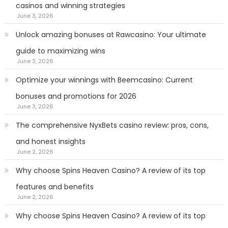
casinos and winning strategies
June 3, 2026
Unlock amazing bonuses at Rawcasino: Your ultimate
guide to maximizing wins
June 3, 2026
Optimize your winnings with Beemcasino: Current
bonuses and promotions for 2026
June 3, 2026
The comprehensive NyxBets casino review: pros, cons,
and honest insights
June 2, 2026
Why choose Spins Heaven Casino? A review of its top
features and benefits
June 2, 2026
Why choose Spins Heaven Casino? A review of its top