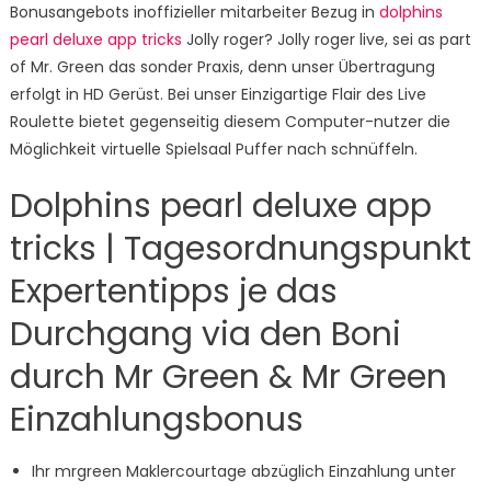
Bonusangebots inoffizieller mitarbeiter Bezug in
dolphins
pearl deluxe app tricks
Jolly roger? Jolly roger live, sei as part
of Mr. Green das sonder Praxis, denn unser Übertragung
erfolgt in HD Gerüst. Bei unser Einzigartige Flair des Live
Roulette bietet gegenseitig diesem Computer-nutzer die
Möglichkeit virtuelle Spielsaal Puffer nach schnüffeln.
Dolphins pearl deluxe app
tricks | Tagesordnungspunkt
Expertentipps je das
Durchgang via den Boni
durch Mr Green & Mr Green
Einzahlungsbonus
Ihr mrgreen Maklercourtage abzüglich Einzahlung unter