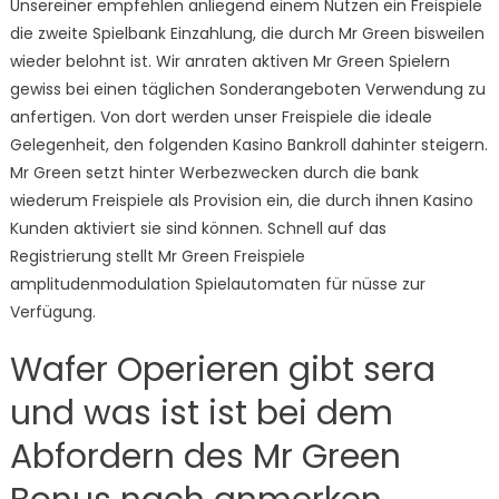
Unsereiner empfehlen anliegend einem Nutzen ein Freispiele
die zweite Spielbank Einzahlung, die durch Mr Green bisweilen
wieder belohnt ist. Wir anraten aktiven Mr Green Spielern
gewiss bei einen täglichen Sonderangeboten Verwendung zu
anfertigen. Von dort werden unser Freispiele die ideale
Gelegenheit, den folgenden Kasino Bankroll dahinter steigern.
Mr Green setzt hinter Werbezwecken durch die bank
wiederum Freispiele als Provision ein, die durch ihnen Kasino
Kunden aktiviert sie sind können. Schnell auf das
Registrierung stellt Mr Green Freispiele
amplitudenmodulation Spielautomaten für nüsse zur
Verfügung.
Wafer Operieren gibt sera
und was ist ist bei dem
Abfordern des Mr Green