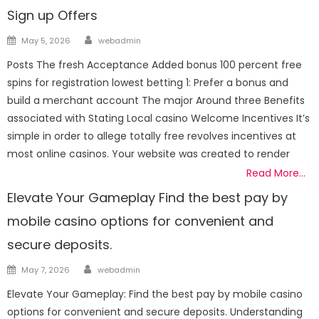
Sign up Offers
Author
Posted
May 5, 2026
webadmin
on
Posts The fresh Acceptance Added bonus 100 percent free
spins for registration lowest betting 1: Prefer a bonus and
build a merchant account The major Around three Benefits
associated with Stating Local casino Welcome Incentives It’s
simple in order to allege totally free revolves incentives at
most online casinos. Your website was created to render
Read More…
Elevate Your Gameplay Find the best pay by
mobile casino options for convenient and
secure deposits.
Author
Posted
May 7, 2026
webadmin
on
Elevate Your Gameplay: Find the best pay by mobile casino
options for convenient and secure deposits. Understanding