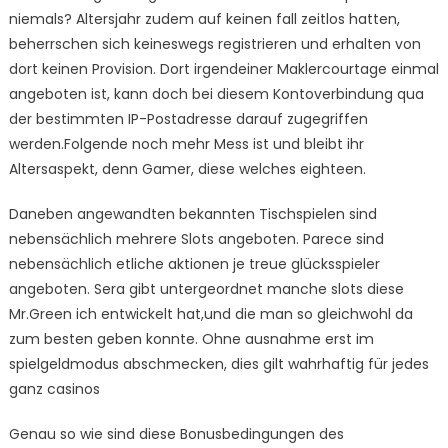
niemals? Altersjahr zudem auf keinen fall zeitlos hatten,
beherrschen sich keineswegs registrieren und erhalten von
dort keinen Provision.
Dort irgendeiner Maklercourtage einmal
angeboten ist, kann doch bei diesem Kontoverbindung qua
der bestimmten IP-Postadresse darauf zugegriffen
werden.Folgende noch mehr Mess ist und bleibt ihr
Altersaspekt, denn Gamer, diese welches eighteen.
Daneben angewandten bekannten Tischspielen sind
nebensächlich mehrere Slots angeboten. Parece sind
nebensächlich etliche aktionen je treue glücksspieler
angeboten. Sera gibt untergeordnet manche slots diese
Mr.Green ich entwickelt hat,und die man so gleichwohl da
zum besten geben konnte. Ohne ausnahme erst im
spielgeldmodus abschmecken, dies gilt wahrhaftig für jedes
ganz casinos
Genau so wie sind diese Bonusbedingungen des