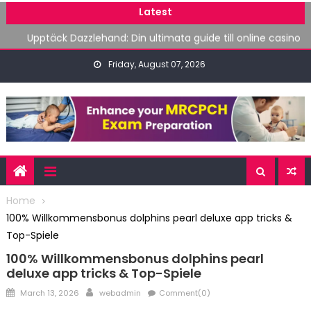
Hitri vpogled v Fastpaycasino: prednosti in slabosti, ki jih
Skip
Latest
morate poznati
to
Upptäck Dazzlehand: Din ultimata guide till online casino
content
Discover Mustardbet: Your ultimate guide to online
Friday, August 07, 2026
casinos and winning strategies
Unlock amazing bonuses at Rawcasino: Your ultimate
guide to maximizing wins
Optimize your winnings with Beemcasino: Current
bonuses and promotions for 2026
Hitri vpogled v Fastpaycasino: prednosti in slabosti, ki jih
morate poznati
Home
100% Willkommensbonus dolphins pearl deluxe app tricks &
Top-Spiele
100% Willkommensbonus dolphins pearl
deluxe app tricks & Top-Spiele
Posted
Author
March 13, 2026
webadmin
Comment(0)
on