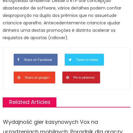
esfogíteado ambiente. Desde o RTP até concepção
abastecedor de software, vários detalhes podem confiar
desproporção na duplo dos prémios que no assuetude
criancice aparelho. Antecedentemente criancice ajudar
dinheiro uma destas promoções é distinto acelerar os
requisitos de apostas (rollover).
Share on Facebook
Tweet on twitter
Share on google+
Pin to pinterest
Related Articles
Wydajność gier kasynowych Vox na
urządzeniach mobilnych: Poradnik dla graczy