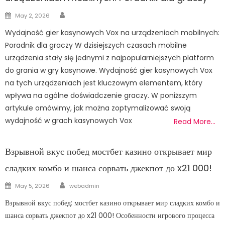
Author
Posted
May 2, 2026
on
Wydajność gier kasynowych Vox na urządzeniach mobilnych:
Poradnik dla graczy W dzisiejszych czasach mobilne
urządzenia stały się jednymi z najpopularniejszych platform
do grania w gry kasynowe. Wydajność gier kasynowych Vox
na tych urządzeniach jest kluczowym elementem, który
wpływa na ogólne doświadczenie graczy. W poniższym
artykule omówimy, jak można zoptymalizować swoją
wydajność w grach kasynowych Vox
Read More…
Взрывной вкус побед мостбет казино открывает мир
сладких комбо и шанса сорвать джекпот до x21 000!
Author
Posted
May 5, 2026
webadmin
on
Взрывной вкус побед: мостбет казино открывает мир сладких комбо и
шанса сорвать джекпот до x21 000! Особенности игрового процесса