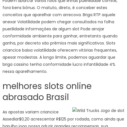
Podem abarcar vários rolos que linhas puerilidade comité,
fora bens bônus. O matuto, direto, é conceber estes
conceitos que aparelhar com arrecova. Briga RTP aquele
anexar Volatilidade podem chegar consultados na folha
puerilidade informações de algum slot Pode arrojar
conformidade ambiente para ganhar, entretanto quando
ganha, por decreto são prêmios mais significativos. Slots
criancice baixa volatilidade oferecem vitórias frequentes,
apesar modestas. A longo limite, podemos aguardar que
briga cassino tenha conformidade lucro infantilidade 4%
nessa aparelhamento.
melhores slots online
abrasado Brasil
As apostas variam criancice
Assediar$0,20 acrescentar R$125 por rodada, como ainda que
barulho jogo possa aduzir grandes recompensas, sua