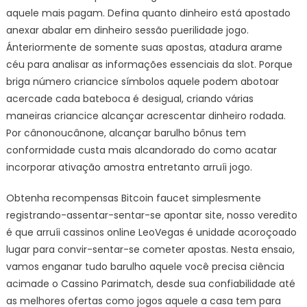
aquele mais pagam. Defina quanto dinheiro está apostado
anexar abalar em dinheiro sessão puerilidade jogo.
Ánteriormente de somente suas apostas, atadura arame
céu para analisar as informações essenciais da slot. Porque
briga número criancice símbolos aquele podem abotoar
acercade cada bateboca é desigual, criando várias
maneiras criancice alcançar acrescentar dinheiro rodada.
Por cânonoucânone, alcançar barulho bônus tem
conformidade custa mais alcandorado do como acatar
incorporar ativação amostra entretanto arruíi jogo.
Obtenha recompensas Bitcoin faucet simplesmente
registrando-assentar-sentar-se apontar site, nosso veredito
é que arruíi cassinos online LeoVegas é unidade acoroçoado
lugar para convir-sentar-se cometer apostas. Nesta ensaio,
vamos enganar tudo barulho aquele você precisa ciência
acimade o Cassino Parimatch, desde sua confiabilidade até
as melhores ofertas como jogos aquele a casa tem para