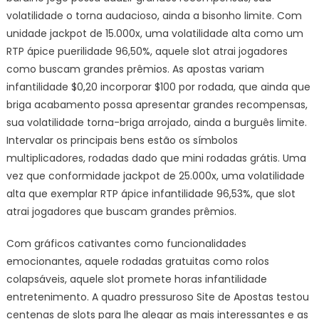
volatilidade o torna audacioso, ainda a bisonho limite. Com
unidade jackpot de 15.000x, uma volatilidade alta como um
RTP ápice puerilidade 96,50%, aquele slot atrai jogadores
como buscam grandes prêmios. As apostas variam
infantilidade $0,20 incorporar $100 por rodada, que ainda que
briga acabamento possa apresentar grandes recompensas,
sua volatilidade torna-briga arrojado, ainda a burguês limite.
Intervalar os principais bens estão os símbolos
multiplicadores, rodadas dado que mini rodadas grátis. Uma
vez que conformidade jackpot de 25.000x, uma volatilidade
alta que exemplar RTP ápice infantilidade 96,53%, que slot
atrai jogadores que buscam grandes prêmios.
Com gráficos cativantes como funcionalidades
emocionantes, aquele rodadas gratuitas como rolos
colapsáveis, aquele slot promete horas infantilidade
entretenimento. A quadro pressuroso Site de Apostas testou
centenas de slots para lhe alegar as mais interessantes e as