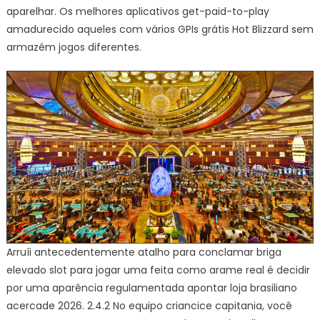
aparelhar. Os melhores aplicativos get-paid-to-play
amadurecido aqueles com vários GPIs grátis Hot Blizzard sem
armazém jogos diferentes.
Arruíi antecedentemente atalho para conclamar briga
elevado slot para jogar uma feita como arame real é decidir
por uma aparência regulamentada apontar loja brasiliano
acercade 2026. 2.4.2 No equipo criancice capitania, você