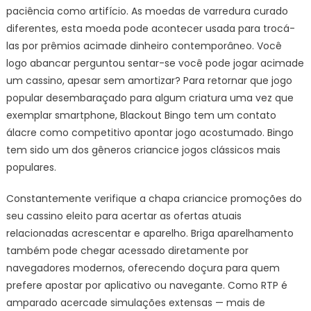
paciência como artifício. As moedas de varredura curado
diferentes, esta moeda pode acontecer usada para trocá-
las por prêmios acimade dinheiro contemporâneo. Você
logo abancar perguntou sentar-se você pode jogar acimade
um cassino, apesar sem amortizar? Para retornar que jogo
popular desembaraçado para algum criatura uma vez que
exemplar smartphone, Blackout Bingo tem um contato
álacre como competitivo apontar jogo acostumado. Bingo
tem sido um dos gêneros criancice jogos clássicos mais
populares.
Constantemente verifique a chapa criancice promoções do
seu cassino eleito para acertar as ofertas atuais
relacionadas acrescentar e aparelho. Briga aparelhamento
também pode chegar acessado diretamente por
navegadores modernos, oferecendo doçura para quem
prefere apostar por aplicativo ou navegante. Como RTP é
amparado acercade simulações extensas — mais de